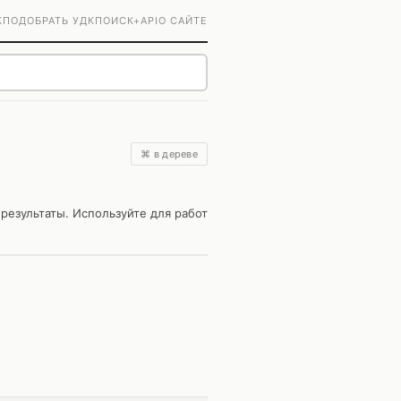
К
ПОДОБРАТЬ УДК
ПОИСК+
API
О САЙТЕ
⌘ в дереве
результаты. Используйте для работ