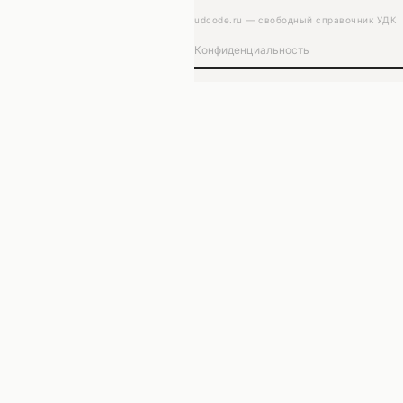
udcode.ru — свободный справочник УДК
Конфиденциальность