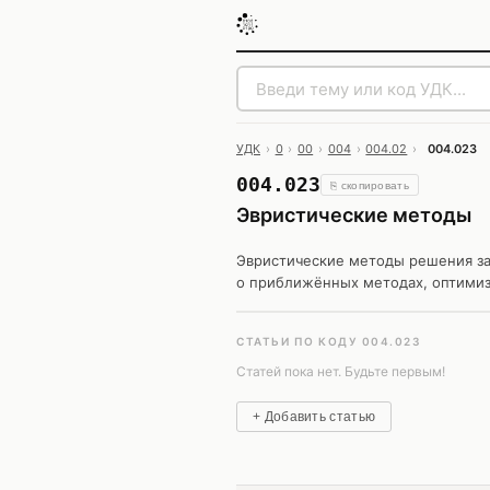
УДК
›
0
›
00
›
004
›
004.02
›
004.023
004.023
⎘ скопировать
Эвристические методы
Эвристические методы решения зад
о приближённых методах, оптимиз
СТАТЬИ ПО КОДУ 004.023
Статей пока нет. Будьте первым!
+ Добавить статью