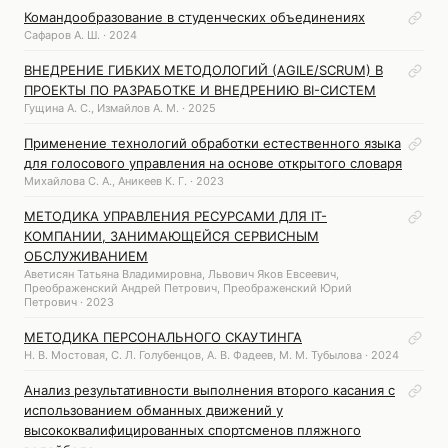
Командообразование в студенческих объединениях
Cафаров А. Ш. · 2024
ВНЕДРЕНИЕ ГИБКИХ МЕТОДОЛОГИЙ (AGILE/SCRUM) В
ПРОЕКТЫ ПО РАЗРАБОТКЕ И ВНЕДРЕНИЮ BI-СИСТЕМ
Гущина А. С., Измайлов А. М. · 2025
Применение технологий обработки естественного языка
для голосового управления на основе открытого словаря
Михайлова С. А., Аникеев К. Г. · 2023
МЕТОДИКА УПРАВЛЕНИЯ РЕСУРСАМИ ДЛЯ IT-
КОМПАНИИ, ЗАНИМАЮЩЕЙСЯ СЕРВИСНЫМ
ОБСЛУЖИВАНИЕМ
Аветисян Татьяна Владимировна, Львович Яков Евсеевич,
Преображенский Андрей Петрович, Преображенский Юрий
Петрович · 2023
МЕТОДИКА ПЕРСОНАЛЬНОГО СКАУТИНГА
Н. В. Мостовая, C. Л. Голубенцов, А. В. Фадеев, М. М. Тубылова · 2024
Анализ результативности выполнения второго касания с
использованием обманных движений у
высококвалифицированных спортсменов пляжного