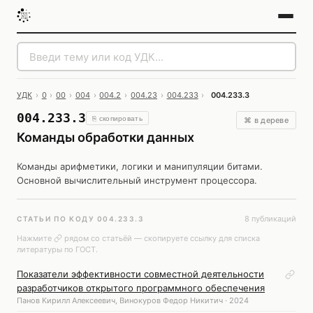
УДК
›
0
›
00
›
004
›
004.2
›
004.23
›
004.233
›
004.233.3
004.233.3
⎘ скопировать
⌘ в дереве
Команды обработки данных
Команды арифметики, логики и манипуляции битами.
Основной вычислительный инструмент процессора.
8 публикаций
СТАТЬИ ПО КОДУ 004.233.3
Нажмите
рядом со статьёй — скопируете ссылку для списка
литературы по ГОСТ.
Показатели эффективности совместной деятельности
разработчиков открытого программного обеспечения
Панов Кирилл Алексеевич, Винокуров Федор Никитич · 2024