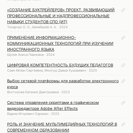
«СОЗДАНИЕ БУКТРЕЙЛЕРОВ» ПРОЕКТ, РАЗВИВАЮЩИЙ
ПРОФЕССИОНАЛЬНЫЕ И НАДПРОФЕССИОНАЛЬНЫЕ
НАВЫКИ СТУДЕНТОВ СПО (ИТ)
Токарчук О. О., Шимбирёв А. А. · 2024
ПРИМЕНЕНИЕ ИНФОРМАЦИОННО-
КОММУНИКАЦИОННЫХ ТЕХНОЛОГИЙ ПРИ ИЗУЧЕНИИ
ИНОСТРАННОГО ЯЗЫКА
Шуляк Алиса Павловна · 2024
ЦИФРОВАЯ КОМПЕТЕНТНОСТЬ БУДУЩИХ ПЕДАГОГОВ
Саая Айлан Сергеевна, Монгуш Даваа Кушааевич · 2025
Выбор сетевой платформы для разработки электронного
курса
Востокова Евгения Дмитриевна · 2023
Система управления скриптами в графическом
видеоредакторе Adobe After Effects
Вадим Игоревич Саранин · 2025
РОЛЬ И ЗНАЧЕНИЕ МУЛЬТИМЕДИЙНЫХ ТЕХНОЛОГИЙ В
СОВРЕМЕННОМ ОБРАЗОВАНИИ