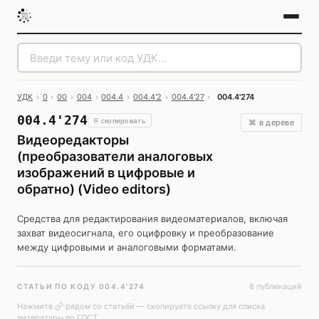
УДК
›
0
›
00
›
004
›
004.4
›
004.4'2
›
004.4'27
›
004.4'274
004.4'274
⎘ скопировать
⌘ в дереве
Видеоредакторы
(преобразователи аналоговых
изображений в цифровые и
обратно) (Video editors)
Средства для редактирования видеоматериалов, включая
захват видеосигнала, его оцифровку и преобразование
между цифровыми и аналоговыми форматами.
8 публикаций
СТАТЬИ ПО КОДУ 004.4'274
Нажмите
рядом со статьёй — скопируете ссылку для списка
литературы по ГОСТ.