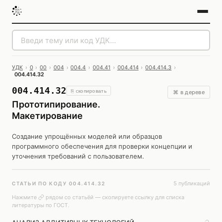
УДК
›
0
›
00
›
004
›
004.4
›
004.41
›
004.414
›
004.414.3
›
004.414.32
004.414.32
⎘ скопировать
⌘ в дереве
Прототипирование.
Макетирование
Создание упрощённых моделей или образцов
программного обеспечения для проверки концепции и
уточнения требований с пользователем.
5 публикаций
СТАТЬИ ПО КОДУ 004.414.32
Нажмите
рядом со статьёй — скопируете ссылку для списка
литературы по ГОСТ.