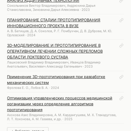
АНАЛИЗ АДДИТИВНЫХ ТЕХНОЛОГИЙ
Сокольников Виктор Владимирович, Андрюхина Дарья
Станиславовна, Зиновкина Дарья Алексеевна · 2023
ПЛАНИРОВАНИЕ СТАДИИ ПРОТОТИПИРОВАНИЯ
ИННОВАЦИОННОГО ПРОЕКТА В ВУЗЕ
А. В. Батищев, Д. А. Соколов, Р. Г. Помбухчан, Д. В. Дуброва, М. Ю.
Орловский · 2024
3D-МОДЕЛИРОВАНИЕ И ПРОТОТИПИРОВАНИЕ В
ОПЕРАТИВНОМ ЛЕЧЕНИИ СЛОЖНЫХ ПЕРЕЛОМОВ
ОБЛАСТИ ЛОКТЕВОГО СУСТАВА
Лашковский Владимир Владимирович, Иванцов Владимир
Анатольевич, Василевич Александр Евгеньевич · 2023
Применение 3D-прототипирования при разработке
механических систем
Фролова Е. О., Лобов В. А. · 2024
Оптимизация управленческих процессов медицинской
организации через определение алгоритмов
прототипирования
Ахохова Азис Владимировна, А. М. Кардангушева, М. Х. Тлакадугова,
Л. Т. Хоконова, А. М. Газаева, и др. · 2025