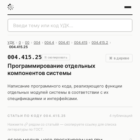
УДК
›
0
›
00
›
004
›
004.4
›
004.41
›
004.415
›
004.415.2
›
004.415.25
004.415.25
⎘ скопировать
⌘ в дереве
Программирование отдельных
компонентов системы
Написание программного кода, реализующего функции
отдельных модулей системы в соответствии с их
спецификациями и интерфейсами.
4 публикаций
СТАТЬИ ПО КОДУ 004.415.25
Нажмите
рядом со статьёй — скопируете ссылку для списка
литературы по ГОСТ.