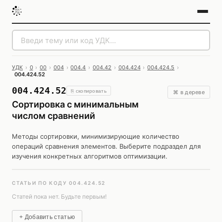
УДК
›
0
›
00
›
004
›
004.4
›
004.42
›
004.424
›
004.424.5
›
004.424.52
004.424.52
⎘ скопировать
⌘ в дереве
Сортировка с минимальным
числом сравнений
Методы сортировки, минимизирующие количество
операций сравнения элементов. Выберите подраздел для
изучения конкретных алгоритмов оптимизации.
СТАТЬИ ПО КОДУ 004.424.52
Статей пока нет. Будьте первым!
+ Добавить статью