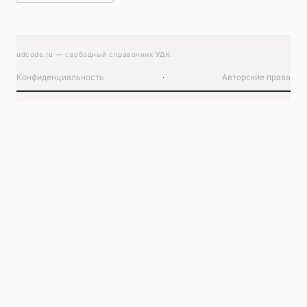
udcode.ru — свободный справочник УДК
Конфиденциальность
·
Авторские права