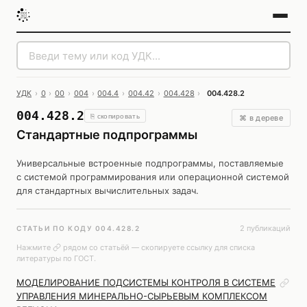
УДК
›
0
›
00
›
004
›
004.4
›
004.42
›
004.428
›
004.428.2
004.428.2
⎘ скопировать
⌘ в дереве
Стандартные подпрограммы
Универсальные встроенные подпрограммы, поставляемые
с системой программирования или операционной системой
для стандартных вычислительных задач.
2 публикаций
СТАТЬИ ПО КОДУ 004.428.2
Нажмите
рядом со статьёй — скопируете ссылку для списка
литературы по ГОСТ.
МОДЕЛИРОВАНИЕ ПОДСИСТЕМЫ КОНТРОЛЯ В СИСТЕМЕ
УПРАВЛЕНИЯ МИНЕРАЛЬНО-СЫРЬЕВЫМ КОМПЛЕКСОМ