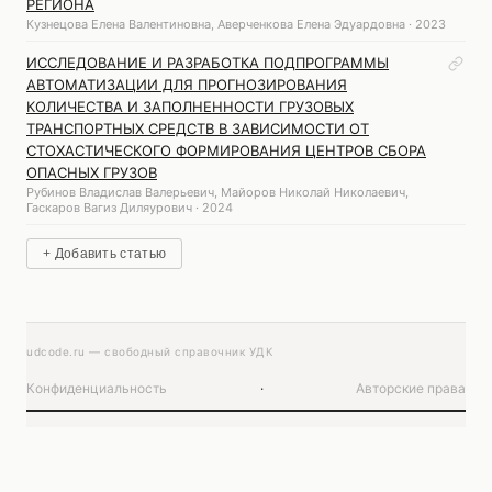
РЕГИОНА
Кузнецова Елена Валентиновна, Аверченкова Елена Эдуардовна · 2023
ИССЛЕДОВАНИЕ И РАЗРАБОТКА ПОДПРОГРАММЫ
АВТОМАТИЗАЦИИ ДЛЯ ПРОГНОЗИРОВАНИЯ
КОЛИЧЕСТВА И ЗАПОЛНЕННОСТИ ГРУЗОВЫХ
ТРАНСПОРТНЫХ СРЕДСТВ В ЗАВИСИМОСТИ ОТ
СТОХАСТИЧЕСКОГО ФОРМИРОВАНИЯ ЦЕНТРОВ СБОРА
ОПАСНЫХ ГРУЗОВ
Рубинов Владислав Валерьевич, Майоров Николай Николаевич,
Гаскаров Вагиз Диляурович · 2024
+ Добавить статью
udcode.ru — свободный справочник УДК
Конфиденциальность
·
Авторские права