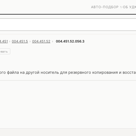
АВТО-ПОДБОР ✨
ОБ УД
4.451
›
004.451.5
›
004.451.52
›
004.451.52.056.3
овать
о файла на другой носитель для резервного копирования и восста