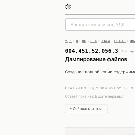
УДК
›
0
›
00
›
004
›
004.4
›
004.45
›
00
004.451.52.056.3
⎘ скопир
Дампирование файлов
Создание полной копии содержимог
СТАТЬИ ПО КОДУ 004.451.52.056.3
Статей пока нет. Будьте первым!
+ Добавить статью