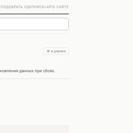
К
ПОДОБРАТЬ УДК
ПОИСК+
API
О САЙТЕ
⌘ в дереве
новления данных при сбоях.