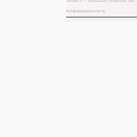
udcode.ru — свободный справочник УДК
Конфиденциальность