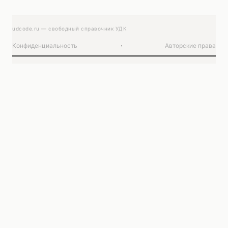
udcode.ru — свободный справочник УДК
Конфиденциальность
·
Авторские права