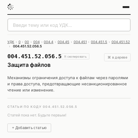
УДК
›
0
›
00
›
004
›
004.4
›
004.45
›
004.451
›
004.451.5
›
004.451.52
›
004.451.52.056.5
004.451.52.056.5
⎘ скопировать
⌘ в дереве
Защита файлов
Механизмы ограничения доступа к файлам через паролями
и права доступа, предотвращающие несанкционированное
чтение или изменение.
СТАТЬИ ПО КОДУ 004.451.52.056.5
Статей пока нет. Будьте первым!
+ Добавить статью