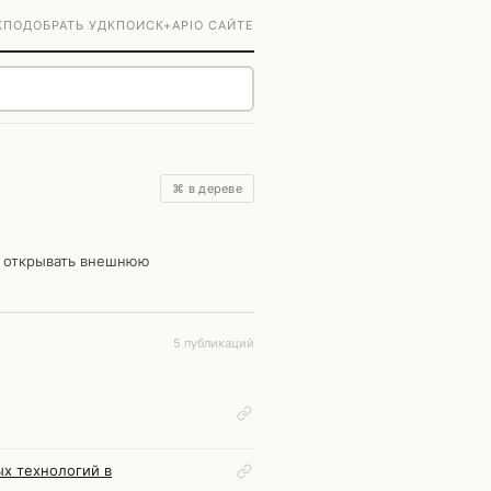
К
ПОДОБРАТЬ УДК
ПОИСК+
API
О САЙТЕ
⌘ в дереве
и открывать внешнюю
5 публикаций
ых технологий в