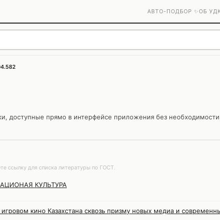
АВТО-ПОДБОР ✨
ОБ УД
04.582
ки, доступные прямо в интерфейсе приложения без необходимост
те ссылку для списка литературы по ГОСТ.
АЦИОНАЯ КУЛЬТУРА
 игровом кино Казахстана сквозь призму новых медиа и современн