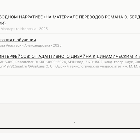
ЕВОДНОМ НАРРАТИВЕ (НА МАТЕРИАЛЕ ПЕРЕВОДОВ РОМАНА Э. БЁ
КИ)
 Маргарита Игоревна · 2025
вания в обучении
ва Анастасия Александровна · 2025
ИНТЕРФЕЙСОВ: ОТ АДАПТИВНОГО ДИЗАЙНА К ДИНАМИЧЕСКИМ И
9-5389, ResearcherID: KRP-3800-2024, SPIN-код: 7170-1502, канд. геогр. наук, 
nun-1978@mail.ru ©Алибаев О. С., Ошский технологический университет им. М. М. 
·