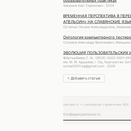
образовательных практиках
Хакимов Азат Серикович · 2024
ВРЕМЕННАЯ ПЕРСПЕКТИВА В ПЕР
АПЕЛЬСИН» НА СЛАВЯНСКИЕ ЯЗЫ
Остапчук Оксана Александровна, Хазанова
Онтология компьютерного тестиро
Соловов Александр Васильевич, Меньшико
ЭВОЛЮЦИЯ ПОЛЬЗОВАТЕЛЬСКИХ 
©Артыкбаева С. Ж., ORCID: 0000-0001-695
им. М. М. Адышева, г. Ош, Кыргызстан, So
oomat2001.kg@gmail.com · 2026
+ Добавить статью
udcode.ru — свободный справочник УДК
Конфиденциальность