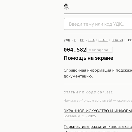
УДК
›
0
›
00
›
004
›
004.5
›
004.58
›
0
004.582
⎘ скопировать
Помощь на экране
Справочная информация и подсказ
документацию.
СТАТЬИ ПО КОДУ 004.582
Нажмите
рядом со статьёй — скопируе
ЭКРАННОЕ ИСКУССТВО И ИНФОРМ
Боттаев М. З. · 2025
Перспективы развития киноязыка в