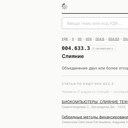
УДК
›
0
›
00
›
004
›
004.6
›
004.63
›
00
004.633.3
⎘ скопировать
Слияние
Объединение двух или более отсо
СТАТЬИ ПО КОДУ 004.633.3
Нажмите
рядом со статьёй — скопируе
БИОКОМПЬЮТЕРЫ: СЛИЯНИЕ ТЕХ
Гуванчгелдиева С., Шохрадова Дж · 2024
Гибридные методы финансирования
Смирнова Светлана Евгеньевна, Андреев 