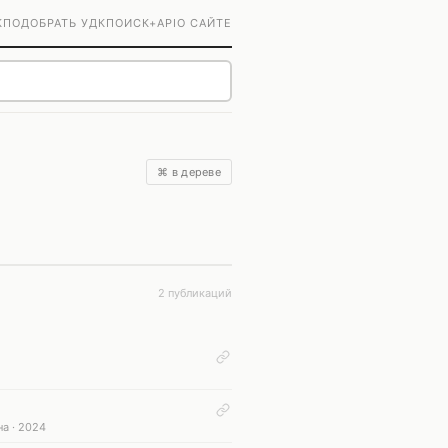
К
ПОДОБРАТЬ УДК
ПОИСК+
API
О САЙТЕ
⌘ в дереве
2 публикаций
а · 2024