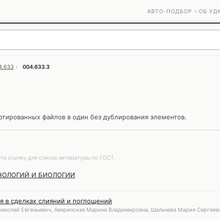
АВТО-ПОДБОР ✨
ОБ УД
4.633
›
004.633.3
ртированных файлов в один без дублирования элементов.
те ссылку для списка литературы по ГОСТ.
НОЛОГИЙ И БИОЛОГИИ
 в сделках слияний и поглощений
Николай Евгеньевич, Аверинская Марина Владимировна, Шальнева Мария Сергеевн