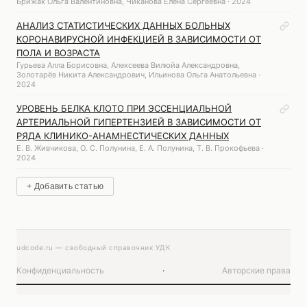
Брижак Ольга Валентиновна, Чиканова Елена Сергеевна · 2024
АНАЛИЗ СТАТИСТИЧЕСКИХ ДАННЫХ БОЛЬНЫХ
КОРОНАВИРУСНОЙ ИНФЕКЦИЕЙ В ЗАВИСИМОСТИ ОТ
ПОЛА И ВОЗРАСТА
Гурьева Алла Борисовна, Алексеева Вилюйа Александровна,
Золотарёв Никита Александрович, Ильинова Ольга Анатольевна ·
2024
УРОВЕНЬ БЕЛКА КЛОТО ПРИ ЭССЕНЦИАЛЬНОЙ
АРТЕРИАЛЬНОЙ ГИПЕРТЕНЗИЕЙ В ЗАВИСИМОСТИ ОТ
РЯДА КЛИНИКО-АНАМНЕСТИЧЕСКИХ ДАННЫХ
Е. В. Живчикова, О. С. Полунина, Е. А. Полунина, Т. В. Прокофьева ·
2024
+ Добавить статью
udcode.ru — свободный справочник УДК
Конфиденциальность
·
Авторские права