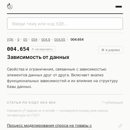
УДК
›
0
›
00
›
004
›
004.6
›
004.65
›
004.654
004.654
⎘ скопировать
⌘ в дереве
Зависимость от данных
Свойства и ограничения, связанные с зависимостью
элементов данных друг от друга. Включает анализ
функциональных зависимостей и их влияние на структуру
базы данных.
7 публикаций
СТАТЬИ ПО КОДУ 004.654
Нажмите
рядом со статьёй — скопируете ссылку для списка
литературы по ГОСТ.
Процесс моделирования спроса на товары с