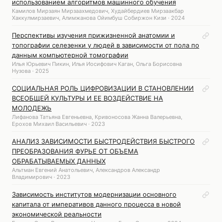
использованием алгоритмов машинного обучения
Камилов Мирзаян Мирзаахмедович, Худайбердиев Мирзаакбар
Хаккулмирзаевич, Алимжанова Ойимбуш Собиржон Кизи · 2024
Перспективы изучения прижизненной анатомии и
топографии селезенки у людей в зависимости от пола по
данным компьютерной томографии
Илья Юрьевич Пикин, Илья Иосифович Каган, Ольга Борисовна
Нузова · 2025
СОЦИАЛЬНАЯ РОЛЬ ЦИФРОВИЗАЦИИ В СТАНОВЛЕНИИ
ВСЕОБЩЕЙ КУЛЬТУРЫ И ЕЕ ВОЗДЕЙСТВИЕ НА
МОЛОДЕЖЬ
Лифанова Татьяна Евгеньевна, Кривоносова Жанна Валерьевна,
Ерохов Михаил Васильевич · 2023
АНАЛИЗ ЗАВИСИМОСТИ БЫСТРОДЕЙСТВИЯ БЫСТРОГО
ПРЕОБРАЗОВАНИЯ ФУРЬЕ ОТ ОБЪЕМА
ОБРАБАТЫВАЕМЫХ ДАННЫХ
Альтман Евгений Анатольевич, Александров Александр
Владимирович · 2023
Зависимость институтов модернизации основного
капитала от императивов данного процесса в новой
экономической реальности