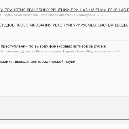
И ПРИНЯТИЯ ВРАЧЕБНЫХ РЕШЕНИЙ ПРИ НАЗНАЧЕНИИ ЛЕЧЕНИЯ 
а Людмила Альбертовна, Серобабова Анастасия Леонидовна · 2023
ЕТОДОВ ПРОЕКТИРОВАНИЯ РЕКОНФИГУРИРУЕМЫХ СИСТЕМ ВВОДА-В
 преступлений по выводу финансовых активов за рубеж
 Илхомович, Дулепова Вера Борисовна, Нуриева Елена Владимировна · 2024
номике: выводы для юридической науки
·