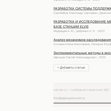
РАЗРАБОТКА СИСТЕМЫ ПОДДЕРЖК
Серобабов Александр Сергеевич, Денисов
РАЗРАБОТКА И ИССЛЕДОВАНИЕ М
БАЗЕ СТАНЦИИ ELVIS
Медведев А. Ю., Цебренко К. Н. · 2023
Анализ механизмов расследования
Сочнева Елена Николаевна, Насыров Юсуф
Экспериментальные методы в эко
Афонцев Сергей Александрович · 2025
+ Добавить статью
udcode.ru — свободный справочник УДК
Конфиденциальность