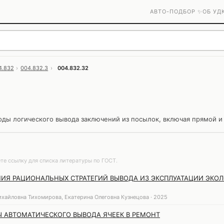
АВТО-ПОДБОР ✨
ОБ УД
4.832
›
004.832.3
›
004.832.32
ы логического вывода заключений из посылок, включая прямой и
те ссылку для списка литературы по ГОСТ.
ИЯ РАЦИОНАЛЬНЫХ СТРАТЕГИЙ ВЫВОДА ИЗ ЭКСПЛУАТАЦИИ ЭКО
хайловна Тихомирова, Екатерина Олеговна Кузнецова · 2025
 АВТОМАТИЧЕСКОГО ВЫВОДА ЯЧЕЕК В РЕМОНТ