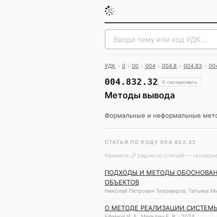
УДК
›
0
›
00
›
004
›
004.8
›
004.83
›
00
004.832.32
⎘ скопировать
Методы вывода
Формальные и неформальные метод
СТАТЬИ ПО КОДУ 004.832.32
Нажмите
рядом со статьёй — скопируе
ПОДХОДЫ И МЕТОДЫ ОБОСНОВАН
ОБЪЕКТОВ
Николай Петрович Тихомиров, Татьяна Ми
О МЕТОДЕ РЕАЛИЗАЦИИ СИСТЕМЫ
Ефимов И. А., Мельдин Е. В. · 2024