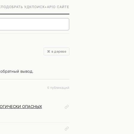
К
ПОДОБРАТЬ УДК
ПОИСК+
API
О САЙТЕ
⌘ в дереве
 обратный вывод.
6 публикаций
ЛОГИЧЕСКИ ОПАСНЫХ