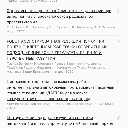
Ирина Павловна Можаева · 2025
Эффективность трехмерной системы визуализации при
выполнении лапароскопической радикальной
простатэктомии
С. В. Попов, Р. Г. Гусейнов, И. Н. Орлов, Е. В. Помешкин, О. Н. Скрябин,
и др. · 2023
РОБОТ-АССИСТИРОВАННАЯ РЕЗЕКЦИЯ ПОЧКИ ПРИ
ПОЧЕЧНО-КЛЕТОЧНОМ РАКЕ ПОЧКИ: СОВРЕМЕННЫЙ
ПОДХОД, КЛИНИЧЕСКИЕ РЕЗУЛЬТАТЫ ЛЕЧЕНИЯ И
ПЕРСПЕКТИВЫ РАЗВИТИЯ
Павлов Валентин Николаевич, Павлов Валентин Николаевич,
Тавабилов Радмир Ильдарович, Хамидуллин Тимур Ринатович,
Арсланов Вадим Вильсонович, и др. · 2025
Цифровые технологии для взрывных работ:
интеллектуальный автономный программно-аппаратный
комплекс компании «ДАВТЕХ» для анализа
гранулометрического состава горных пород
Дремин Александр Владимирович, Великанов Владимир Семенович ·
2023
Методические подходы к изучению анатомии
щитовидной железы в промежуточный плодный период