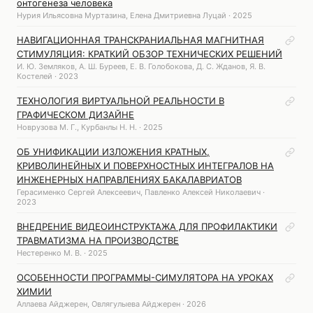
онтогенеза человека
Нурия Ильясовна Муртазина, Елена Дмитриевна Луцай · 2025
НАВИГАЦИОННАЯ ТРАНСКРАНИАЛЬНАЯ МАГНИТНАЯ
СТИМУЛЯЦИЯ: КРАТКИЙ ОБЗОР ТЕХНИЧЕСКИХ РЕШЕНИЙ
И. Ю. Земляков, А. Ш. Буреев, Е. В. Голобокова, Д. С. Жданов, Я. В.
Костелей · 2023
ТЕХНОЛОГИЯ ВИРТУАЛЬНОЙ РЕАЛЬНОСТИ В
ГРАФИЧЕСКОМ ДИЗАЙНЕ
Новрузова М. Г., Курбанлы Н. Н. · 2025
ОБ УНИФИКАЦИИ ИЗЛОЖЕНИЯ КРАТНЫХ,
КРИВОЛИНЕЙНЫХ И ПОВЕРХНОСТНЫХ ИНТЕГРАЛОВ НА
ИНЖЕНЕРНЫХ НАПРАВЛЕНИЯХ БАКАЛАВРИАТОВ
Герасименко Сергей Алексеевич, Павленко Алексей Николаевич ·
2023
ВНЕДРЕНИЕ ВИДЕОИНСТРУКТАЖА ДЛЯ ПРОФИЛАКТИКИ
ТРАВМАТИЗМА НА ПРОИЗВОДСТВЕ
Нестеренко М. В. · 2025
ОСОБЕННОСТИ ПРОГРАММЫ-СИМУЛЯТОРА НА УРОКАХ
ХИМИИ
Аллаева Айджерен, Овлягулыева Айджерен · 2026