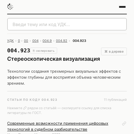
УДК
›
0
›
00
›
004
›
004.9
›
004.92
›
004.923
004.923
⎘ скопировать
⌘ в дереве
Стереоскопическая визуализация
Технологии создания трехмерных визуальных эффектов с
эффектом глубины для восприятия объема человеческим
зрением.
11 публикаций
СТАТЬИ ПО КОДУ 004.923
Нажмите
рядом со статьёй — скопируете ссылку для списка
литературы по ГОСТ.
Современные возможности применения цифровых
технологий в судебном разбирательстве