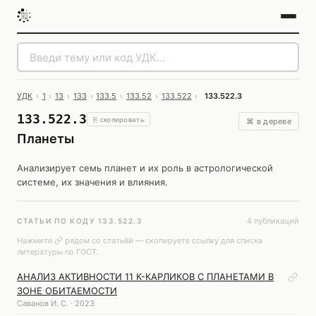
УДК
›
1
›
13
›
133
›
133.5
›
133.52
›
133.522
›
133.522.3
133.522.3
⎘ скопировать
⌘ в дереве
Планеты
Анализирует семь планет и их роль в астрологической
системе, их значения и влияния.
4 публикаций
СТАТЬИ ПО КОДУ 133.522.3
Нажмите
рядом со статьёй — скопируете ссылку для списка
литературы по ГОСТ.
АНАЛИЗ АКТИВНОСТИ 11 К-КАРЛИКОВ С ПЛАНЕТАМИ В
ЗОНЕ ОБИТАЕМОСТИ
Саванов И. С. · 2023