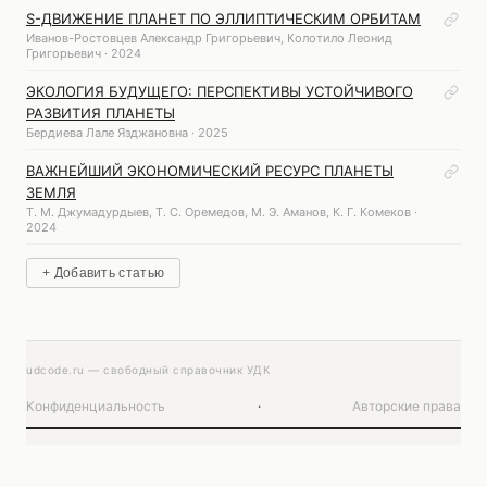
S-ДВИЖЕНИЕ ПЛАНЕТ ПО ЭЛЛИПТИЧЕСКИМ ОРБИТАМ
Иванов-Ростовцев Александр Григорьевич, Колотило Леонид
Григорьевич · 2024
ЭКОЛОГИЯ БУДУЩЕГО: ПЕРСПЕКТИВЫ УСТОЙЧИВОГО
РАЗВИТИЯ ПЛАНЕТЫ
Бердиева Лале Язджановна · 2025
ВАЖНЕЙШИЙ ЭКОНОМИЧЕСКИЙ РЕСУРС ПЛАНЕТЫ
ЗЕМЛЯ
Т. М. Джумадурдыев, Т. С. Оремедов, М. Э. Аманов, К. Г. Комеков ·
2024
+ Добавить статью
udcode.ru — свободный справочник УДК
Конфиденциальность
·
Авторские права