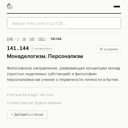
УДК
›
1
›
14
›
141
›
141.1
›
141.144
141.144
⎘ скопировать
⌘ в дереве
Монаделогизм. Персонализм
Философское направление, развивающее концепцию монад
(простых неделимых субстанций) и философию
персонализма как учение о первичности личности в бытии.
СТАТЬИ ПО КОДУ 141.144
Статей пока нет. Будьте первым!
+ Добавить статью