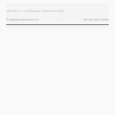
udcode.ru — свободный справочник УДК
Конфиденциальность
·
Авторские права