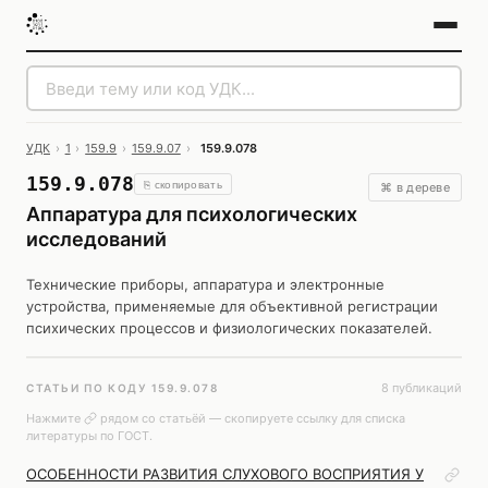
УДК
›
1
›
159.9
›
159.9.07
›
159.9.078
159.9.078
⎘ скопировать
⌘ в дереве
Аппаратура для психологических
исследований
Технические приборы, аппаратура и электронные
устройства, применяемые для объективной регистрации
психических процессов и физиологических показателей.
8 публикаций
СТАТЬИ ПО КОДУ 159.9.078
Нажмите
рядом со статьёй — скопируете ссылку для списка
литературы по ГОСТ.
ОСОБЕННОСТИ РАЗВИТИЯ СЛУХОВОГО ВОСПРИЯТИЯ У