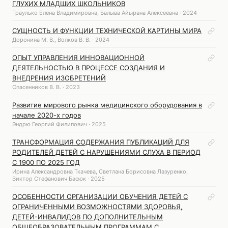
ГЛУХИХ МЛАДШИХ ШКОЛЬНИКОВ
Траулько Елена Владимировна, Балыва Айырана Алексеевна · 2024
СУЩНОСТЬ И ФУНКЦИИ ТЕХНИЧЕСКОЙ КАРТИНЫ МИРА
Доронина М. В., Волков В. В. · 2024
ОПЫТ УПРАВЛЕНИЯ ИННОВАЦИОННОЙ
ДЕЯТЕЛЬНОСТЬЮ В ПРОЦЕССЕ СОЗДАНИЯ И
ВНЕДРЕНИЯ ИЗОБРЕТЕНИЙ
Спасенников В. В. · 2023
Развитие мирового рынка медицинского оборудования в
начале 2020-х годов
Эндрю Георгий Филипович · 2025
ТРАНСФОРМАЦИЯ СОДЕРЖАНИЯ ПУБЛИКАЦИЙ ДЛЯ
РОДИТЕЛЕЙ ДЕТЕЙ С НАРУШЕНИЯМИ СЛУХА В ПЕРИОД
С 1900 ПО 2025 ГОД
Ирина Александровна Ткачева, Светлана Борисовна Лазуренко,
Виктор Стефанович Басюк · 2025
ОСОБЕННОСТИ ОРГАНИЗАЦИИ ОБУЧЕНИЯ ДЕТЕЙ С
ОГРАНИЧЕННЫМИ ВОЗМОЖНОСТЯМИ ЗДОРОВЬЯ,
ДЕТЕЙ-ИНВАЛИДОВ ПО ДОПОЛНИТЕЛЬНЫМ
ОБЩЕОБРАЗОВАТЕЛЬНЫМ ПРОГРАММАМ С