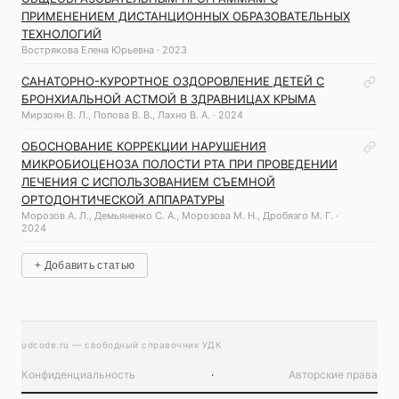
ПРИМЕНЕНИЕМ ДИСТАНЦИОННЫХ ОБРАЗОВАТЕЛЬНЫХ
ТЕХНОЛОГИЙ
Вострякова Елена Юрьевна · 2023
САНАТОРНО-КУРОРТНОЕ ОЗДОРОВЛЕНИЕ ДЕТЕЙ С
БРОНХИАЛЬНОЙ АСТМОЙ В ЗДРАВНИЦАХ КРЫМА
Мирзоян В. Л., Попова В. В., Лахно В. А. · 2024
ОБОСНОВАНИЕ КОРРЕКЦИИ НАРУШЕНИЯ
МИКРОБИОЦЕНОЗА ПОЛОСТИ РТА ПРИ ПРОВЕДЕНИИ
ЛЕЧЕНИЯ С ИСПОЛЬЗОВАНИЕМ СЪЕМНОЙ
ОРТОДОНТИЧЕСКОЙ АППАРАТУРЫ
Морозов А. Л., Демьяненко С. А., Морозова М. Н., Дробязго М. Г. ·
2024
+ Добавить статью
udcode.ru — свободный справочник УДК
Конфиденциальность
·
Авторские права