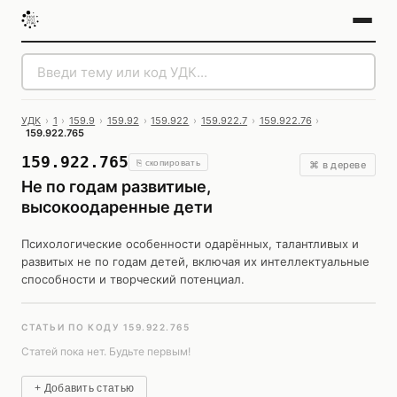
УДК
›
1
›
159.9
›
159.92
›
159.922
›
159.922.7
›
159.922.76
›
159.922.765
159.922.765
⎘ скопировать
⌘ в дереве
Не по годам развитиые,
высокоодаренные дети
Психологические особенности одарённых, талантливых и
развитых не по годам детей, включая их интеллектуальные
способности и творческий потенциал.
СТАТЬИ ПО КОДУ 159.922.765
Статей пока нет. Будьте первым!
+ Добавить статью