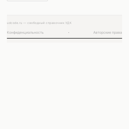
udcode.ru — свободный справочник УДК
Конфиденциальность
·
Авторские права