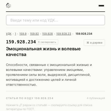
УДК
›
1
›
159.9
›
159.92
›
159.928
›
159.928.23
›
159.928.234
159.928.234
⎘ скопировать
⌘ в дереве
Эмоциональная жизнь и волевые
качества
Способности, связанные с эмоциональной жизнью и
волевыми качествами: управлением эмоциями,
проявлением силы воли, выдержкой, дисциплиной,
мотивацией к достижению целей и личной
ответственностью.
4 публикаций
СТАТЬИ ПО КОДУ 159.928.234
Нажмите
рядом со статьёй — скопируете ссылку для списка
литературы по ГОСТ.