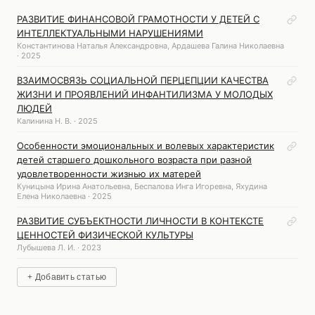
РАЗВИТИЕ ФИНАНСОВОЙ ГРАМОТНОСТИ У ДЕТЕЙ С
ИНТЕЛЛЕКТУАЛЬНЫМИ НАРУШЕНИЯМИ
Константинова Наталья Александровна, Ардашева Галина Николаевна
· 2025
ВЗАИМОСВЯЗЬ СОЦИАЛЬНОЙ ПЕРЦЕПЦИИ КАЧЕСТВА
ЖИЗНИ И ПРОЯВЛЕНИЙ ИНФАНТИЛИЗМА У МОЛОДЫХ
ЛЮДЕЙ
Калинина Н. В. · 2025
Особенности эмоциональных и волевых характеристик
детей старшего дошкольного возраста при разной
удовлетворенности жизнью их матерей
Куницына Ирина Анатольевна, Беспалова Инга Игоревна, Яхудина
Елена Николаевна · 2025
РАЗВИТИЕ СУБЪЕКТНОСТИ ЛИЧНОСТИ В КОНТЕКСТЕ
ЦЕННОСТЕЙ ФИЗИЧЕСКОЙ КУЛЬТУРЫ
Лубышева Л. И. · 2023
+ Добавить статью