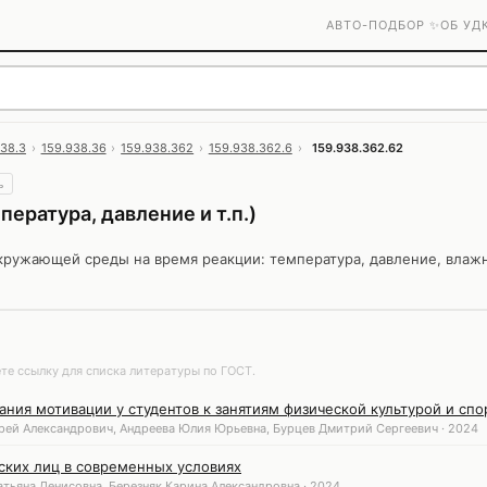
АВТО-ПОДБОР ✨
ОБ УД
938.3
›
159.938.36
›
159.938.362
›
159.938.362.6
›
159.938.362.62
ь
ература, давление и т.п.)
кружающей среды на время реакции: температура, давление, влажн
те ссылку для списка литературы по ГОСТ.
ния мотивации у студентов к занятиям физической культурой и сп
рей Александрович, Андреева Юлия Юрьевна, Бурцев Дмитрий Сергеевич · 2024
ских лиц в современных условиях
атьяна Денисовна, Березняк Карина Александровна · 2024