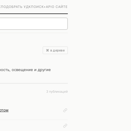
К
ПОДОБРАТЬ УДК
ПОИСК+
API
О САЙТЕ
⌘ в дереве
ость, освещение и другие
3 публикаций
ортом