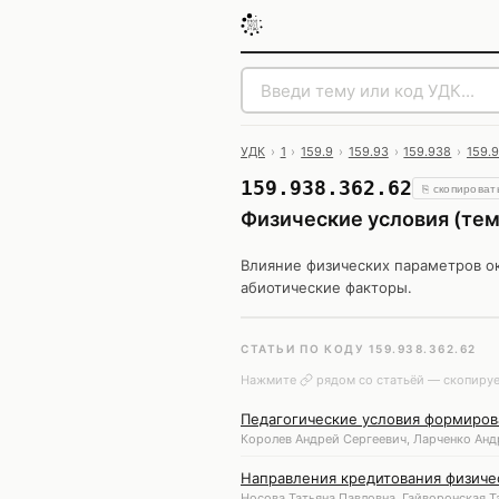
УДК
›
1
›
159.9
›
159.93
›
159.938
›
159.
159.938.362.62
⎘ скопироват
Физические условия (темп
Влияние физических параметров о
абиотические факторы.
СТАТЬИ ПО КОДУ 159.938.362.62
Нажмите
рядом со статьёй — скопируе
Педагогические условия формирова
Королев Андрей Сергеевич, Ларченко Анд
Направления кредитования физиче
Носова Татьяна Павловна, Гайворонская Т