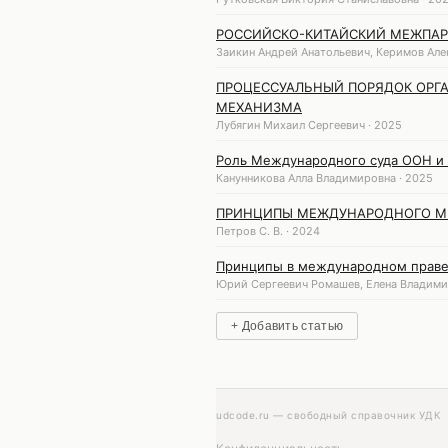
РОССИЙСКО-КИТАЙСКИЙ МЕЖПАР
Заикин Андрей Анатольевич, Керимов Але
ПРОЦЕССУАЛЬНЫЙ ПОРЯДОК ОРГ
МЕХАНИЗМА
Лубягин Михаил Сергеевич · 2025
Роль Международного суда ООН и
Канунникова Алла Владимировна · 2025
ПРИНЦИПЫ МЕЖДУНАРОДНОГО М
Петров С. В. · 2024
Принципы в международном прав
Юрий Сергеевич Ромашев, Елена Владими
+ Добавить статью
udcode.ru — свободный справочник УДК