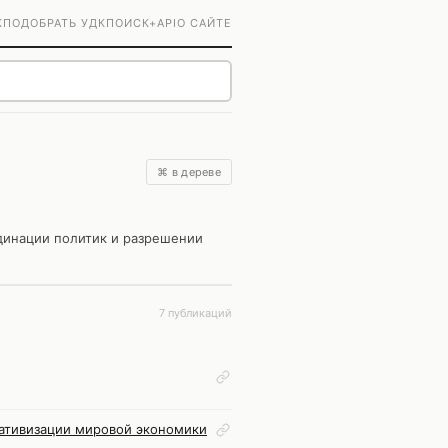
К
ПОДОБРАТЬ УДК
ПОИСК+
API
О САЙТЕ
⌘ в дереве
динации политик и разрешении
7 публикаций
ативизации мировой экономики