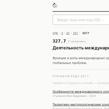
УДК
›
3
›
32
›
327
›
327.7
327.7
⎘ скопировать
Деятельность междунаро
Функции и роль международных ор
глобальных проблем.
СТАТЬИ ПО КОДУ 327.7
Нажмите
рядом со статьёй — скопируе
Особенности международного сотр
Стуканов Илья Андреевич · 2023
Теоретико-методологические осно
Рутковская Виктория Станиславовна · 20