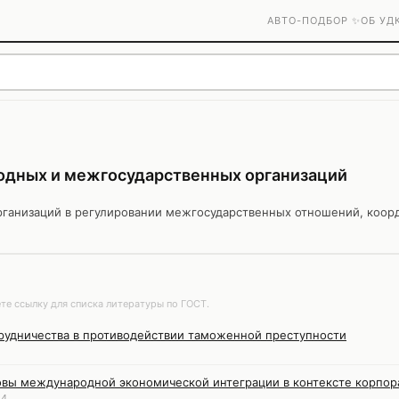
АВТО-ПОДБОР ✨
ОБ УД
дных и межгосударственных организаций
ганизаций в регулировании межгосударственных отношений, коор
те ссылку для списка литературы по ГОСТ.
удничества в противодействии таможенной преступности
вы международной экономической интеграции в контексте корпор
24