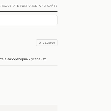
К
ПОДОБРАТЬ УДК
ПОИСК+
API
О САЙТЕ
⌘ в дереве
тв в лабораторных условиях.