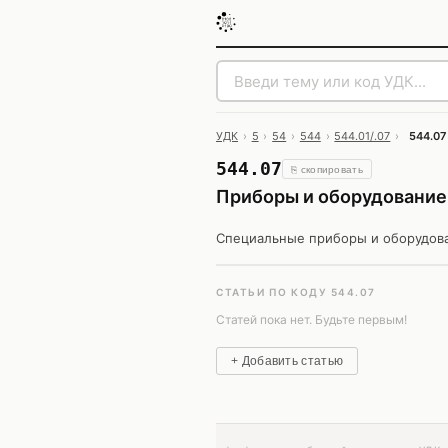
УДК
›
5
›
54
›
544
›
544.01/.07
›
544.07
544.07
⎘ скопировать
Приборы и оборудование 
Специальные приборы и оборудован
СТАТЬИ ПО КОДУ 544.07
Статей пока нет. Будьте первым!
+ Добавить статью