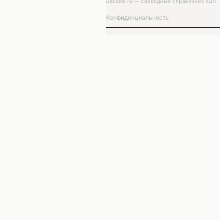
udcode.ru — свободный справочник УДК
Конфиденциальность