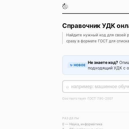
Справочник УДК онла
Найдите нужный код для своей р
сразу в формате ГОСТ для списк
Не знаете код?
Опиш
✨ НОВОЕ
подходящий УДК с 
⌕
Соответствует ГОСТ 7.90-2007
РАЗДЕЛЫ
0 — Наука, информатика