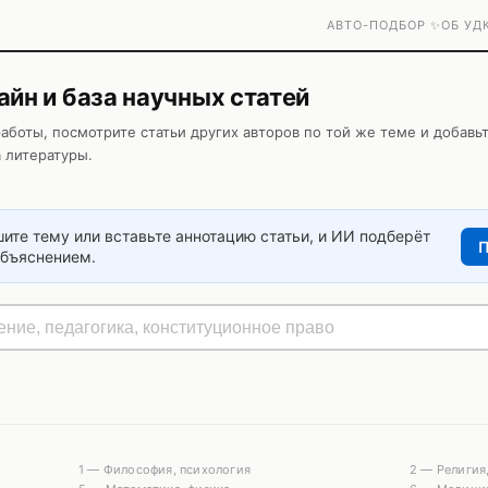
АВТО-ПОДБОР ✨
ОБ УД
йн и база научных статей
аботы, посмотрите статьи других авторов по той же теме и добавь
а литературы.
ите тему или вставьте аннотацию статьи, и ИИ подберёт
П
объяснением.
1 — Философия, психология
2 — Религия