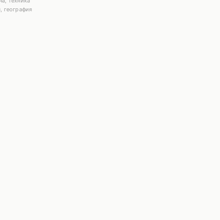
а, техника
, география