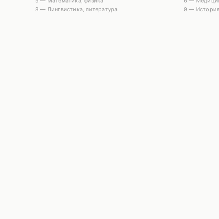
5 — Математика, физика
6 — Медицин
8 — Лингвистика, литература
9 — История