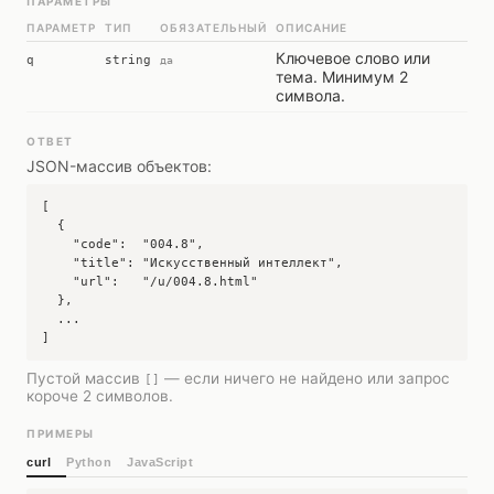
ПАРАМЕТРЫ
ПАРАМЕТР
ТИП
ОБЯЗАТЕЛЬНЫЙ
ОПИСАНИЕ
Ключевое слово или
q
string
да
тема. Минимум 2
символа.
ОТВЕТ
JSON-массив объектов:
[

  {

    "code":  "004.8",

    "title": "Искусственный интеллект",

    "url":   "/u/004.8.html"

  },

  ...

]
Пустой массив
— если ничего не найдено или запрос
[]
короче 2 символов.
ПРИМЕРЫ
curl
Python
JavaScript