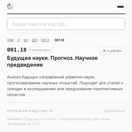
УДК
›
0
›
00
›
001
›
001.1
›
001.18
001.18
⎘ скопировать
⌘ в дереве
Будущее науки. Прогноз. Научное
предвидение
Анализ будущих направлений развития науки,
прогнозирование научных открытий. Подходит для статей о
трендах в исследованиях или предсказании перспективных
областей.
4 публикаций
СТАТЬИ ПО КОДУ 001.18
Нажмите
рядом со статьёй — скопируете ссылку для списка
литературы по ГОСТ.