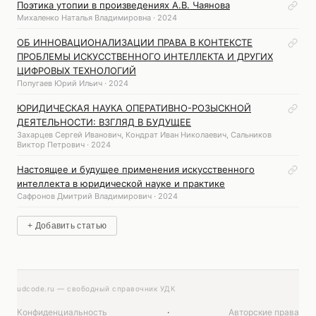
Поэтика утопии в произведениях А.В. Чаянова
Михаленко Наталья Владимировна · 2024
ОБ ИННОВАЦИОНАЛИЗАЦИИ ПРАВА В КОНТЕКСТЕ
ПРОБЛЕМЫ ИСКУССТВЕННОГО ИНТЕЛЛЕКТА И ДРУГИХ
ЦИФРОВЫХ ТЕХНОЛОГИЙ
Попугаев Юрий Ильич · 2024
ЮРИДИЧЕСКАЯ НАУКА ОПЕРАТИВНО-РОЗЫСКНОЙ
ДЕЯТЕЛЬНОСТИ: ВЗГЛЯД В БУДУЩЕЕ
Захарцев Сергей Иванович, Кондрат Иван Николаевич, Сальников
Виктор Петрович · 2024
Настоящее и будущее применения искусственного
интеллекта в юридической науке и практике
Сафронов Дмитрий Владимирович · 2024
+ Добавить статью
udcode.ru — свободный справочник УДК
Конфиденциальность
·
Авторские права