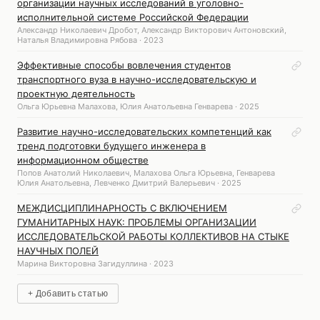
организации научных исследований в уголовно-
исполнительной системе Российской Федерации
Александр Николаевич Дробот, Александр Викторович Антоновский,
Наталья Владимировна Рябова · 2023
Эффективные способы вовлечения студентов
транспортного вуза в научно-исследовательскую и
проектную деятельность
Ольга Юрьевна Малахова, Юлия Анатольевна Генварева · 2025
Развитие научно-исследовательских компетенций как
тренд подготовки будущего инженера в
информационном обществе
Попов Анатолий Николаевич, Малахова Ольга Юрьевна, Генварева
Юлия Анатольевна, Левченко Дмитрий Валерьевич · 2025
МЕЖДИСЦИПЛИНАРНОСТЬ С ВКЛЮЧЕНИЕМ
ГУМАНИТАРНЫХ НАУК: ПРОБЛЕМЫ ОРГАНИЗАЦИИ
ИССЛЕДОВАТЕЛЬСКОЙ РАБОТЫ КОЛЛЕКТИВОВ НА СТЫКЕ
НАУЧНЫХ ПОЛЕЙ
Марина Викторовна Загидуллина · 2023
+ Добавить статью