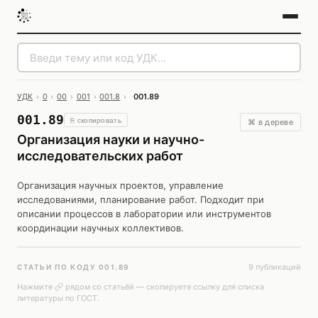
УДК
›
0
›
00
›
001
›
001.8
›
001.89
001.89
⎘ скопировать
⌘ в дереве
Организация науки и научно-
исследовательских работ
Организация научных проектов, управление
исследованиями, планирование работ. Подходит при
описании процессов в лаборатории или инструментов
координации научных коллективов.
9 публикаций
СТАТЬИ ПО КОДУ 001.89
Нажмите
рядом со статьёй — скопируете ссылку для списка
литературы по ГОСТ.