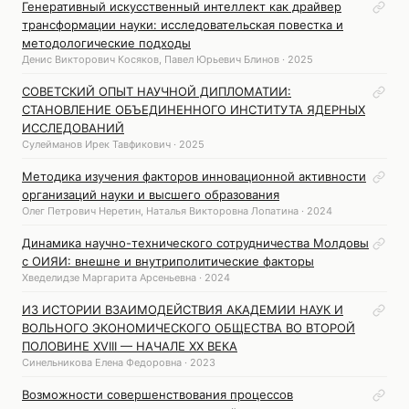
Генеративный искусственный интеллект как драйвер
трансформации науки: исследовательская повестка и
методологические подходы
Денис Викторович Косяков, Павел Юрьевич Блинов · 2025
СОВЕТСКИЙ ОПЫТ НАУЧНОЙ ДИПЛОМАТИИ:
СТАНОВЛЕНИЕ ОБЪЕДИНЕННОГО ИНСТИТУТА ЯДЕРНЫХ
ИССЛЕДОВАНИЙ
Сулейманов Ирек Тавфикович · 2025
Методика изучения факторов инновационной активности
организаций науки и высшего образования
Олег Петрович Неретин, Наталья Викторовна Лопатина · 2024
Динамика научно-технического сотрудничества Молдовы
с ОИЯИ: внешне и внутриполитические факторы
Хведелидзе Маргарита Арсеньевна · 2024
ИЗ ИСТОРИИ ВЗАИМОДЕЙСТВИЯ АКАДЕМИИ НАУК И
ВОЛЬНОГО ЭКОНОМИЧЕСКОГО ОБЩЕСТВА ВО ВТОРОЙ
ПОЛОВИНЕ XVIII — НАЧАЛЕ XX ВЕКА
Синельникова Елена Федоровна · 2023
Возможности совершенствования процессов