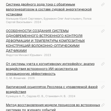
Система двойного рода тока с обратимым
валогенератором в составе судовой энергетической
установки
Малышев Юрий Сергеевич, Бурмакин Олег Анатольевич, Попов
Сергей Васильевич · 2024
ОСОБЕННОСТИ СОЗДАНИЯ СИСТЕМЫ
ОДНОВРЕМЕННОГО ВСТРОЕННОГО КОНТРОЛЯ
ДЕФОРМАЦИИ И ТЕМПЕРАТУРЫ КОМПОЗИТНЫХ
КОНСТРУКЦИЙ ВОЛОКОННО-ОПТИЧЕСКИМИ
ДАТЧИКАМИ
Федотов Михаил Юрьевич · 2023
От системы учета к когнитивному интерфейсу: анализ
воздействия встроенного ИИ-ассистента на
операционную эффективность
С. М. Фомичев · 2026
Хаотический осциллятор Ресслера с управляемой фазой
воздействия
Кузнецов А. П., Седова Ю. В., Станкевич Н. В. · 2024
Метод восстановления модели процессов во встроенных
системах по журналу событий