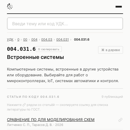
УДК
›
0
›
00
›
004
›
004.03
›
004.031
›
004.031.6
004.031.6
⎘ скопировать
⌘ в дереве
Встроенные системы
Компьютерные системы, встроенные в другие устройства
или оборудование. Выбирайте для работ о
микроконтроллерах, IoT, системах автоматики и контроля.
9 публикаций
СТАТЬИ ПО КОДУ 004.031.6
Нажмите
рядом со статьёй — скопируете ссылку для списка
литературы по ГОСТ.
СРАВНЕНИЕ ПО ДЛЯ МОДЕЛИРОВАНИЯ СХЕМ
Литченко С. П., Тарасов Д. В. · 2026