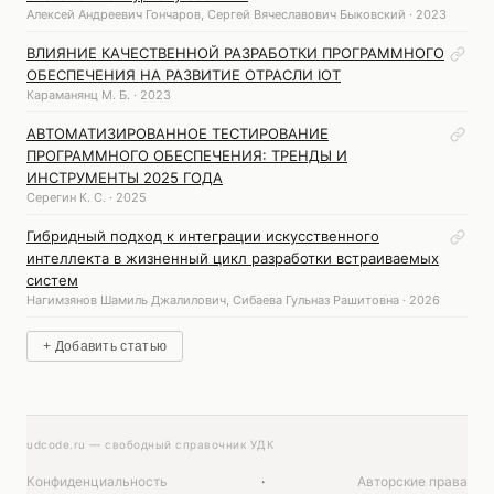
Алексей Андреевич Гончаров, Сергей Вячеславович Быковский · 2023
ВЛИЯНИЕ КАЧЕСТВЕННОЙ РАЗРАБОТКИ ПРОГРАММНОГО
ОБЕСПЕЧЕНИЯ НА РАЗВИТИЕ ОТРАСЛИ IOT
Караманянц М. Б. · 2023
АВТОМАТИЗИРОВАННОЕ ТЕСТИРОВАНИЕ
ПРОГРАММНОГО ОБЕСПЕЧЕНИЯ: ТРЕНДЫ И
ИНСТРУМЕНТЫ 2025 ГОДА
Серегин К. С. · 2025
Гибридный подход к интеграции искусственного
интеллекта в жизненный цикл разработки встраиваемых
систем
Нагимзянов Шамиль Джалилович, Сибаева Гульназ Рашитовна · 2026
+ Добавить статью
udcode.ru — свободный справочник УДК
Конфиденциальность
·
Авторские права