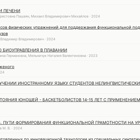
И ПЕЧЕНИ
Арестовна Пашаян, Михаил Владимирович Михайлов · 2024
сов физических упражнений для поддержания функциональной под
узов
 Владимир Владимирович · 2024
 БИОУПРАВЛЕНИЯ В ПЛАВАНИИ
ина Германовна, Мельничук Наталия Валентиновна · 2023
оженого
024
УЧЕНИИ ИНОСТРАННОМУ ЯЗЫКУ СТУДЕНТОВ НЕЛИНГВИСТИЧЕСКИ
ТОЯНИЯ ЮНОШЕЙ - БАСКЕТБОЛИСТОВ 14-15 ЛЕТ С ПРИМЕНЕНИ
. ПУТИ ФОРМИРОВАНИЯ ФУНКЦИОНАЛЬНОЙ ГРАМОТНОСТИ НА УР
 М. В. · 2024
готовленных по инновационной технологии из специальных синтети