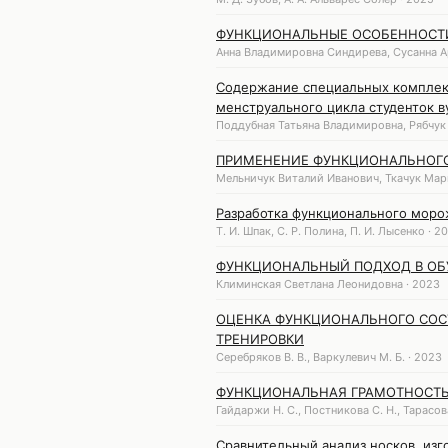
ФУНКЦИОНАЛЬНЫЕ ОСОБЕННОСТ
Анна Владимировна Синдирева, Сусанна 
Содержание специальных комплек
менструального цикла студенток в
Поддубная Татьяна Владимировна, Рябчук
ПРИМЕНЕНИЕ ФУНКЦИОНАЛЬНОГО
Мельничук Виталий Иванович, Ткачук Мар
Разработка функционального мор
Т. И. Шпак, С. Р. Полина, П. И. Лысенко · 2
ФУНКЦИОНАЛЬНЫЙ ПОДХОД В ОБ
Климинская Светлана Леонидовна · 2023
ОЦЕНКА ФУНКЦИОНАЛЬНОГО СОС
ТРЕНИРОВКИ
Серебряков В. В., Варкулевич М. Б. · 2023
ФУНКЦИОНАЛЬНАЯ ГРАМОТНОСТЬ
Гайдаржи Н. С., Постникова С. Н., Тарасова
Сравнительный анализ носков, из