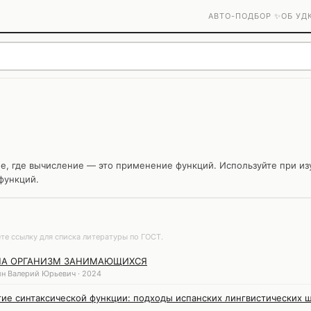
АВТО-ПОДБОР ✨
ОБ УД
, где вычисление — это применение функций. Используйте при из
функций.
те ссылку для списка литературы по ГОСТ.
НА ОРГАНИЗМ ЗАНИМАЮЩИХСЯ
н Валерий Юрьевич · 2024
тие синтаксической функции: подходы испанских лингвистических 