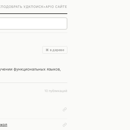
К
ПОДОБРАТЬ УДК
ПОИСК+
API
О САЙТЕ
⌘ в дереве
учении функциональных языков,
10 публикаций
школ