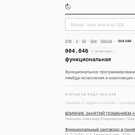
УДК
›
0
›
00
›
004
›
004.04
›
004.046
004.046
⎘ скопировать
функциональная
Функциональное программирование
лямбда-исчисления и композиции 
СТАТЬИ ПО КОДУ 004.046
Нажмите
рядом со статьёй — скопируе
ВЛИЯНИЕ ЗАНЯТИЙ ПЛАВАНИЕМ 
Тимушкин Александр Владимирович, Тюри
Функциональный синтаксис и поня
М. Д. Зубов, А. А. Альварес Солер · 2025