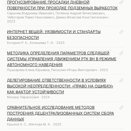
ПРОГНОЗИРОВАНИЕ ПРОСАДКИ ДНЕВНОЙ
ПОВЕРХНОСТИ ПРИ ПРОХОДКЕ ПОДЗЕМНЫХ ВЫРАБОТОК
Сарычев Владимир Иванович, Поляков Андрей Вячеславович,
Чеботарев Павел Николаевич, Демин Вячеслав Константинович ·
2023
ИНТЕРНЕТ ВЕЩЕЙ: УЯЗВИМОСТИ И СТАНДАРТЫ
БЕЗОПАСНОСТИ
Кочурин Р. Е., Копышева Т. Н. · 2025
МЕТОДИКА ОПРЕДЕЛЕНИЯ ПАРАМЕТРОВ СЛЕДЯЩЕЙ
СИСТЕМЫ УПРАВЛЕНИЯ ДВИЖЕНИЕМ РТК ВН В РЕЖИМЕ
АВТОНОМНОГО НАВЕДЕНИЯ
Пушкарева Елена Юрьевна, Пискулин Игорь Викторович · 2023
ДЕЛЕГИРОВАНИЕ ОТВЕТСТВЕННОСТИ В УСЛОВИЯХ
ВЫСОКОЙ НЕОПРЕДЕЛЕННОСТИ: «ПРАВО НА ОШИБКУ»
КАК ФАКТОР УСТОЙЧИВОСТИ
Мокану Парасковия · 2024
СРАВНИТЕЛЬНОЕ ИССЛЕДОВАНИЕ МЕТОДОВ
ПОСТРОЕНИЯ ДЕЦЕНТРАЛИЗОВАННЫХ СИСТЕМ СБОРА
ДАННЫХ
Крылов А. С., Мягкова М. А. · 2025