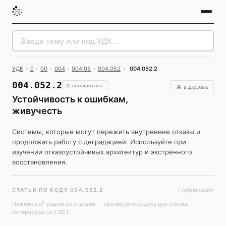
УДК
›
0
›
00
›
004
›
004.05
›
004.052
›
004.052.2
004.052.2
⎘ скопировать
⌘ в дереве
Устойчивость к ошибкам,
живучесть
Системы, которые могут пережить внутренние отказы и
продолжать работу с деградацией. Используйте при
изучении отказоустойчивых архитектур и экстренного
восстановления.
7 публикаций
СТАТЬИ ПО КОДУ 004.052.2
Нажмите
рядом со статьёй — скопируете ссылку для списка
литературы по ГОСТ.