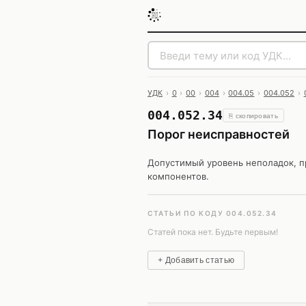
УДК
›
0
›
00
›
004
›
004.05
›
004.052
›
004.052.34
⎘ скопировать
Порог неисправностей
Допустимый уровень неполадок, п
компонентов.
СТАТЬИ ПО КОДУ 004.052.34
Статей пока нет. Будьте первым!
+ Добавить статью