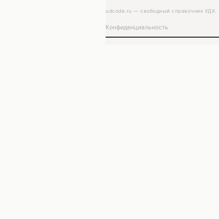
udcode.ru — свободный справочник УДК
Конфиденциальность