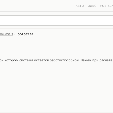
АВТО-ПОДБОР ✨
ОБ УД
004.052.3
›
004.052.34
ри котором система остаётся работоспособной. Важен при расчёте