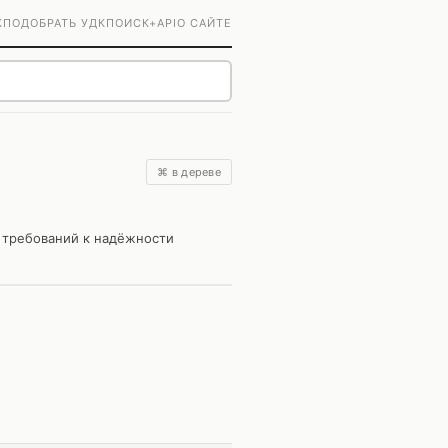
К
ПОДОБРАТЬ УДК
ПОИСК+
API
О САЙТЕ
⌘ в дереве
 требований к надёжности