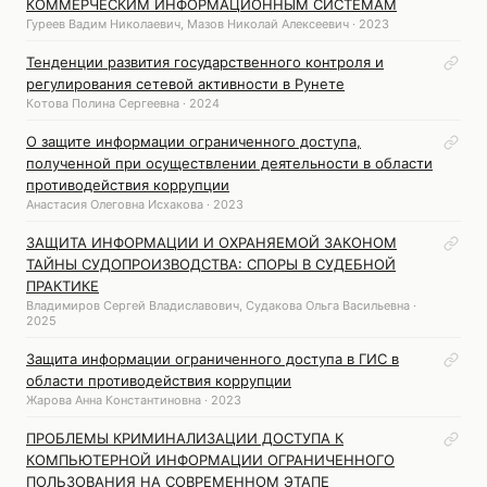
КОММЕРЧЕСКИМ ИНФОРМАЦИОННЫМ СИСТЕМАМ
Гуреев Вадим Николаевич, Мазов Николай Алексеевич · 2023
Тенденции развития государственного контроля и
регулирования сетевой активности в Рунете
Котова Полина Сергеевна · 2024
О защите информации ограниченного доступа,
полученной при осуществлении деятельности в области
противодействия коррупции
Анастасия Олеговна Исхакова · 2023
ЗАЩИТА ИНФОРМАЦИИ И ОХРАНЯЕМОЙ ЗАКОНОМ
ТАЙНЫ СУДОПРОИЗВОДСТВА: СПОРЫ В СУДЕБНОЙ
ПРАКТИКЕ
Владимиров Сергей Владиславович, Судакова Ольга Васильевна ·
2025
Защита информации ограниченного доступа в ГИС в
области противодействия коррупции
Жарова Анна Константиновна · 2023
ПРОБЛЕМЫ КРИМИНАЛИЗАЦИИ ДОСТУПА К
КОМПЬЮТЕРНОЙ ИНФОРМАЦИИ ОГРАНИЧЕННОГО
ПОЛЬЗОВАНИЯ НА СОВРЕМЕННОМ ЭТАПЕ