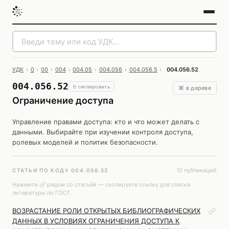
УДК
›
0
›
00
›
004
›
004.05
›
004.056
›
004.056.5
›
004.056.52
004.056.52
⎘ скопировать
⌘ в дереве
Ограничение доступа
Управление правами доступа: кто и что может делать с
данными. Выбирайте при изучении контроля доступа,
ролевых моделей и политик безопасности.
10 публикаций
СТАТЬИ ПО КОДУ 004.056.52
Нажмите
рядом со статьёй — скопируете ссылку для списка
литературы по ГОСТ.
ВОЗРАСТАНИЕ РОЛИ ОТКРЫТЫХ БИБЛИОГРАФИЧЕСКИХ
ДАННЫХ В УСЛОВИЯХ ОГРАНИЧЕНИЯ ДОСТУПА К