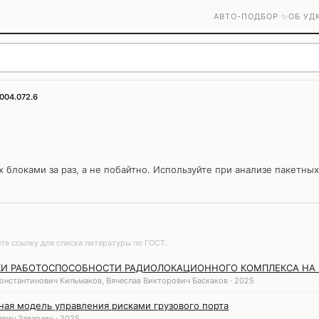
АВТО-ПОДБОР ✨
ОБ УД
004.072.6
блоками за раз, а не побайтно. Используйте при анализе пакетны
те ссылку для списка литературы по ГОСТ.
КИ РАБОТОСПОСОБНОСТИ РАДИОЛОКАЦИОННОГО КОМПЛЕКСА НА 
онстантинович Кильмаков, Вячеслав Викторович Баскаков · 2025
ая модель управления рисками грузового порта
вич Заварзин · 2025