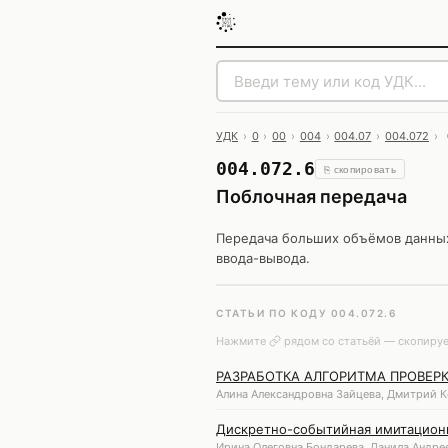
УДК
›
0
›
00
›
004
›
004.07
›
004.072
›
004.072.6
⎘ скопировать
Поблочная передача
Передача больших объёмов данных 
ввода-вывода.
СТАТЬИ ПО КОДУ 004.072.6
Нажмите
рядом со статьёй — скопируе
РАЗРАБОТКА АЛГОРИТМА ПРОВЕР
Алина Александровна Зайцева, Дмитрий К
Дискретно-событийная имитационн
Ирина Олеговна Бондарева, Данила Андрее