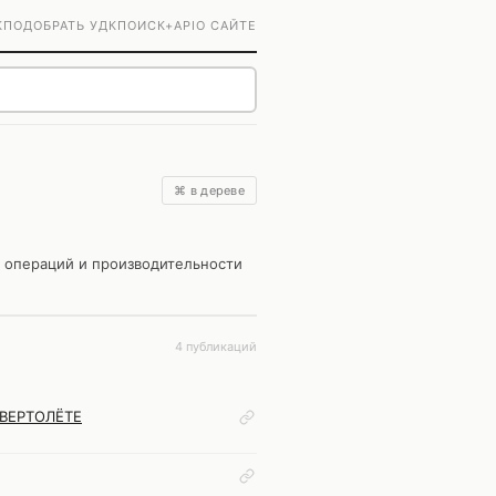
К
ПОДОБРАТЬ УДК
ПОИСК+
API
О САЙТЕ
⌘ в дереве
х операций и производительности
4 публикаций
ВЕРТОЛЁТЕ