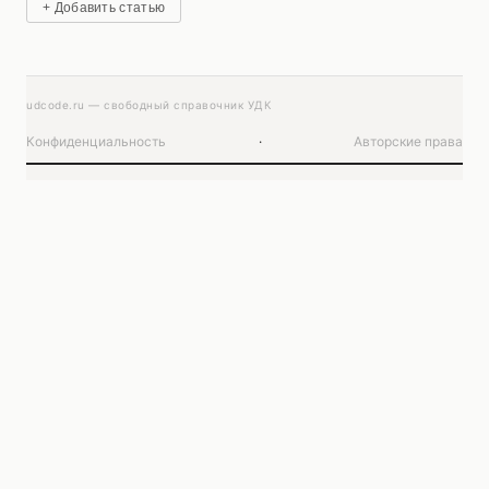
+ Добавить статью
udcode.ru — свободный справочник УДК
Конфиденциальность
·
Авторские права