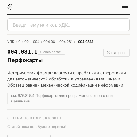
УДК
›
0
›
00
›
004
›
004.08
›
004.081
›
004.081.1
004.081.1
⎘ скопировать
⌘ в дереве
Перфокарты
Исторический формат: карточки с пробитыми отверстиями
для автоматической обработки и управления машинами.
Образец ранней механической кодификации информации.
см. 676.815.4 Перфокарты для программного управления
машинами
СТАТЬИ ПО КОДУ 004.081.1
Статей пока нет. Будьте первым!