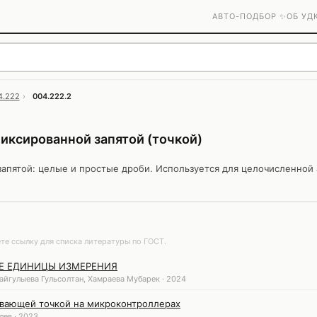
АВТО-ПОДБОР ✨
ОБ УД
4.222
›
004.222.2
иксированной запятой (точкой)
апятой: целые и простые дроби. Используется для целочисленной 
те ссылку для списка литературы по ГОСТ.
Е ЕДИНИЦЫ ИЗМЕРЕНИЯ
айгулыева Гульсолтан, Хамраева Мубарек · 2024
авающей точкой на микроконтроллерах
влев · 2023