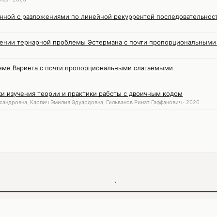
занной с разложениями по линейной рекуррентой последовательнос
щении тернарной проблемы Эстермана с почти пропорциональными
еме Варинга с почти пропорциональными слагаемыми
и изучения теории и практики работы с двоичным кодом
сандровна, Карпич Эмилия Эдуардовна, Гильванов Ринат Гаффанович · 2026
·