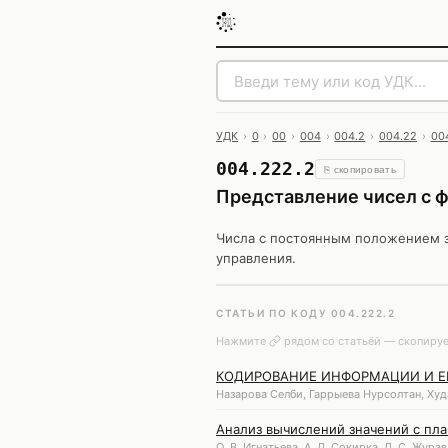
УДК
›
0
›
00
›
004
›
004.2
›
004.22
›
00
004.222.2
⎘ скопировать
Представление чисел с ф
Числа с постоянным положением з
управления.
СТАТЬИ ПО КОДУ 004.222.2
Нажмите
рядом со статьёй — скопируе
КОДИРОВАНИЕ ИНФОРМАЦИИ И Е
Назарова Селби, Гаррыева Нурсолтан, Худ
Анализ вычислений значений с пл
О. В. Игнатьева, А. Д. Сокирка, Д. С. Жура