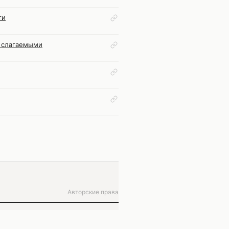
ти
 слагаемыми
Авторские права