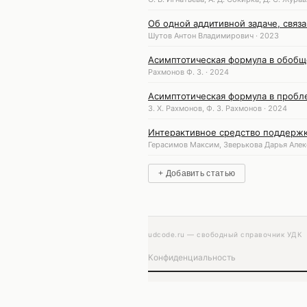
Об одной аддитивной задаче, свя
Шутов Антон Владимирович · 2023
Асимптотическая формула в обоб
Рахмонов Ф. З. · 2024
Асимптотическая формула в пробл
З. Х. Рахмонов, Ф. З. Рахмонов · 2024
Интерактивное средство поддержк
Герасимов Максим, Зверькова Дарья Алек
+ Добавить статью
udcode.ru — свободный справочник УДК
Конфиденциальность