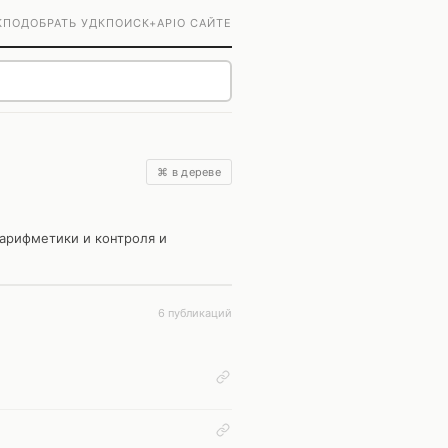
К
ПОДОБРАТЬ УДК
ПОИСК+
API
О САЙТЕ
⌘ в дереве
арифметики и контроля и
6 публикаций