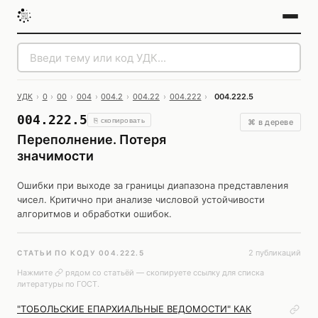
УДК
›
0
›
00
›
004
›
004.2
›
004.22
›
004.222
›
004.222.5
004.222.5
⎘ скопировать
⌘ в дереве
Переполнение. Потеря
значимости
Ошибки при выходе за границы диапазона представления
чисел. Критично при анализе числовой устойчивости
алгоритмов и обработки ошибок.
2 публикаций
СТАТЬИ ПО КОДУ 004.222.5
Нажмите
рядом со статьёй — скопируете ссылку для списка
литературы по ГОСТ.
"ТОБОЛЬСКИЕ ЕПАРХИАЛЬНЫЕ ВЕДОМОСТИ" КАК