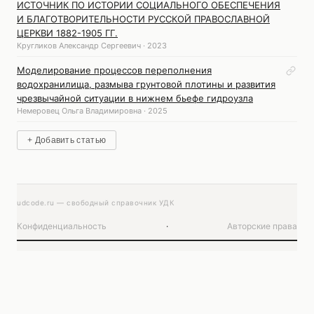
ИСТОЧНИК ПО ИСТОРИИ СОЦИАЛЬНОГО ОБЕСПЕЧЕНИЯ
И БЛАГОТВОРИТЕЛЬНОСТИ РУССКОЙ ПРАВОСЛАВНОЙ
ЦЕРКВИ 1882-1905 ГГ.
Кругликов Александр Сергеевич · 2023
Моделирование процессов переполнения
водохранилища, размыва грунтовой плотины и развития
чрезвычайной ситуации в нижнем бьефе гидроузла
Немеровец Ольга Владимировна · 2025
+ Добавить статью
udcode.ru — свободный справочник УДК
Конфиденциальность
·
Авторские права