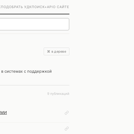
К
ПОДОБРАТЬ УДК
ПОИСК+
API
О САЙТЕ
⌘ в дереве
 в системах с поддержкой
9 публикаций
АМИ