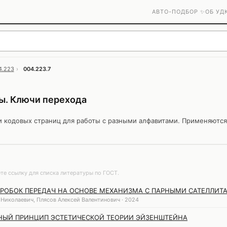
АВТО-ПОДБОР ✨
ОБ УД
4.223
›
004.223.7
. Ключи перехода
кодовых страниц для работы с разными алфавитами. Применяются
те ссылку для списка литературы по ГОСТ.
РОБОК ПЕРЕДАЧ НА ОСНОВЕ МЕХАНИЗМА С ПАРНЫМИ САТЕЛЛИТ
Николаевич, Плясов Алексей Валентинович · 2024
НЫЙ ПРИНЦИП ЭСТЕТИЧЕСКОЙ ТЕОРИИ ЭЙЗЕНШТЕЙНА