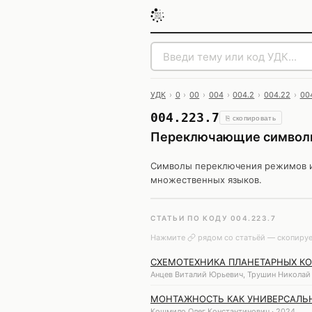
УДК
›
0
›
00
›
004
›
004.2
›
004.22
›
00
004.223.7
⎘ скопировать
Переключающие символы
Символы переключения режимов и 
множественных языков.
СТАТЬИ ПО КОДУ 004.223.7
Нажмите
рядом со статьёй — скопируе
СХЕМОТЕХНИКА ПЛАНЕТАРНЫХ КО
Анцев Виталий Юрьевич, Трушин Николай 
МОНТАЖНОСТЬ КАК УНИВЕРСАЛЬ
Кошмило Олег Константинович · 2024