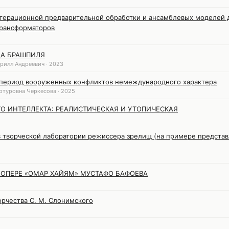
итерационной предварительной обработки и ансамблевых моделей 
трансформаторов
А БРАШПИЛЯ
рилл Андреевич · 2023
 период вооруженных конфликтов немеждународного характера
ртуровна Черкесова · 2025
О ИНТЕЛЛЕКТА: РЕАЛИСТИЧЕСКАЯ И УТОПИЧЕСКАЯ
 творческой лаборатории режиссера зрелищ (на примере предста
 ОПЕРЕ «ОМАР ХАЙЯМ» МУСТАФО БАФОЕВА
орчества С. М. Слонимского