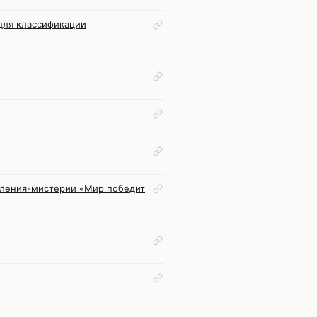
для классификации
вления-мистерии «Мир победит