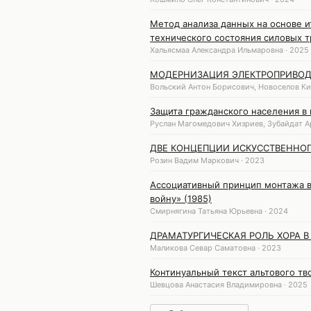
Метод анализа данных на основе 
технического состояния силовых 
Хальясмаа Александра Ильмаровна · 2025
МОДЕРНИЗАЦИЯ ЭЛЕКТРОПРИВОД
Вольский Антон Борисович, Новоселов Ки
Защита гражданского населения в
Руслан Магомедович Хизриев, Зубайдат А
ДВЕ КОНЦЕПЦИИ ИСКУССТВЕННОГ
Розин Вадим Маркович · 2023
Ассоциативный принцип монтажа в
войну» (1985)
Смирнягина Татьяна Юрьевна · 2024
ДРАМАТУРГИЧЕСКАЯ РОЛЬ ХОРА В
Маликова Севар Саматовна · 2023
Континуальный текст альтового тв
Шевцова Анастасия Владимировна · 2025