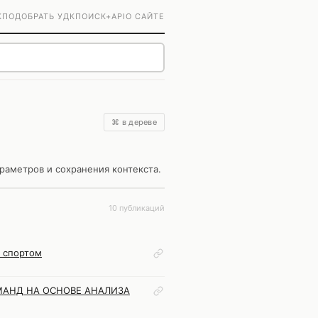
К
ПОДОБРАТЬ УДК
ПОИСК+
API
О САЙТЕ
⌘ в дереве
раметров и сохранения контекста.
10 публикаций
и спортом
АНД НА ОСНОВЕ АНАЛИЗА