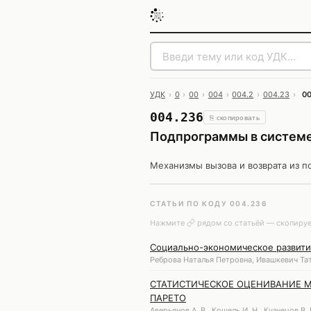
УДК
›
0
›
00
›
004
›
004.2
›
004.23
›
0
004.236
⎘ скопировать
Подпрограммы в систем
Механизмы вызова и возврата из п
СТАТЬИ ПО КОДУ 004.236
Нажмите
рядом со статьёй — скопируе
Социально-экономическое развитие
Реброва Наталья Петровна, Ивашкевич Тат
СТАТИСТИЧЕСКОЕ ОЦЕНИВАНИЕ 
ПАРЕТО
Аверьянов А. В., Кошель И. Н., Кузнецов В. В