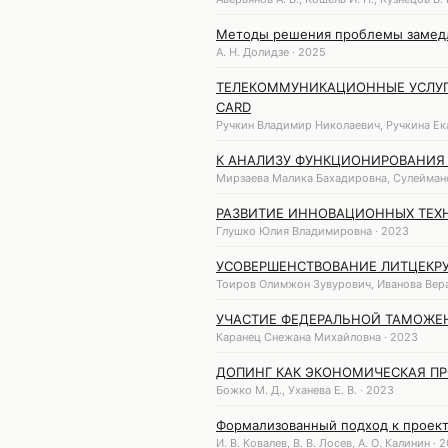
Методы решения проблемы замедл
А. Н. Долидзе · 2025
ТЕЛЕКОММУНИКАЦИОННЫЕ УСЛУГИ
CARD
Ручкин Владимир Николаевич, Ручкина Ек
К АНАЛИЗУ ФУНКЦИОНИРОВАНИЯ
Мирзаева Малика Бахадировна, Сулеймано
РАЗВИТИЕ ИННОВАЦИОННЫХ ТЕХН
Глушко Юлия Владимировна · 2023
УСОВЕРШЕНСТВОВАНИЕ ЛИТЦЕКР
Тоиров Олимжон Зувурович, Иванова Вера
УЧАСТИЕ ФЕДЕРАЛЬНОЙ ТАМОЖЕН
Каранец Снежана Михайловна · 2023
ДОПИНГ КАК ЭКОНОМИЧЕСКАЯ П
Божко М. Д., Уханева Е. В. · 2023
Формализованный подход к проек
И. В. Ковалев, В. В. Лосев, А. О. Калинин · 