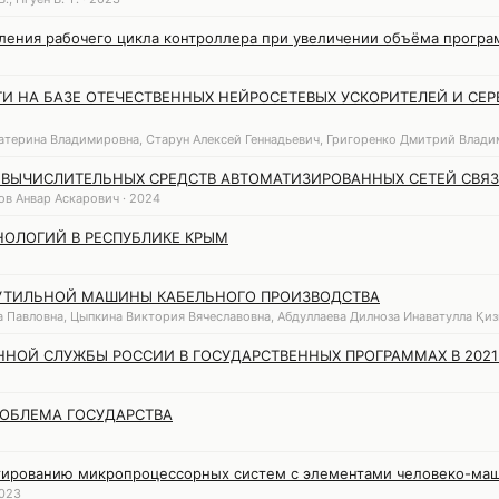
ения рабочего цикла контроллера при увеличении объёма прогр
 НА БАЗЕ ОТЕЧЕСТВЕННЫХ НЕЙРОСЕТЕВЫХ УСКОРИТЕЛЕЙ И СЕРВ
атерина Владимировна, Старун Алексей Геннадьевич, Григоренко Дмитрий Влади
 ВЫЧИСЛИТЕЛЬНЫХ СРЕДСТВ АВТОМАТИЗИРОВАННЫХ СЕТЕЙ СВЯ
в Анвар Аскарович · 2024
ОЛОГИЙ В РЕСПУБЛИКЕ КРЫМ
УТИЛЬНОЙ МАШИНЫ КАБЕЛЬНОГО ПРОИЗВОДСТВА
 Павловна, Цыпкина Виктория Вячеславовна, Абдуллаева Дилноза Инаватулла Қиз
НОЙ СЛУЖБЫ РОССИИ В ГОСУДАРСТВЕННЫХ ПРОГРАММАХ В 2021 
РОБЛЕМА ГОСУДАРСТВА
тированию микропроцессорных систем с элементами человеко-ма
2023