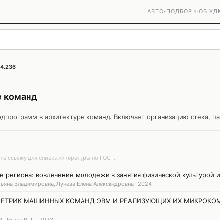
АВТО-ПОДБОР ✨
ОБ УД
04.236
е команд
одпрограмм в архитектуре команд. Включает организацию стека, па
те ссылку для списка литературы по ГОСТ.
 региона: вовлечение молодежи в занятия физической культурой 
ьяна Владимировна, Лунева Елена Александровна · 2024
МЕТРИК МАШИННЫХ КОМАНД ЭВМ И РЕАЛИЗУЮЩИХ ИХ МИКРОКОМ
., Нгуен В. Т. · 2023