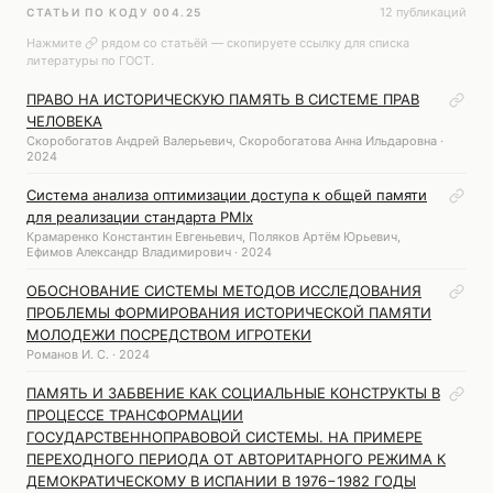
12 публикаций
СТАТЬИ ПО КОДУ 004.25
Нажмите
рядом со статьёй — скопируете ссылку для списка
литературы по ГОСТ.
ПРАВО НА ИСТОРИЧЕСКУЮ ПАМЯТЬ В СИСТЕМЕ ПРАВ
ЧЕЛОВЕКА
Скоробогатов Андрей Валерьевич, Скоробогатова Анна Ильдаровна ·
2024
Система анализа оптимизации доступа к общей памяти
для реализации стандарта PMIx
Крамаренко Константин Евгеньевич, Поляков Артём Юрьевич,
Ефимов Александр Владимирович · 2024
ОБОСНОВАНИЕ СИСТЕМЫ МЕТОДОВ ИССЛЕДОВАНИЯ
ПРОБЛЕМЫ ФОРМИРОВАНИЯ ИСТОРИЧЕСКОЙ ПАМЯТИ
МОЛОДЕЖИ ПОСРЕДСТВОМ ИГРОТЕКИ
Романов И. С. · 2024
ПАМЯТЬ И ЗАБВЕНИЕ КАК СОЦИАЛЬНЫЕ КОНСТРУКТЫ В
ПРОЦЕССЕ ТРАНСФОРМАЦИИ
ГОСУДАРСТВЕННОПРАВОВОЙ СИСТЕМЫ. НА ПРИМЕРЕ
ПЕРЕХОДНОГО ПЕРИОДА ОТ АВТОРИТАРНОГО РЕЖИМА К
ДЕМОКРАТИЧЕСКОМУ В ИСПАНИИ В 1976−1982 ГОДЫ