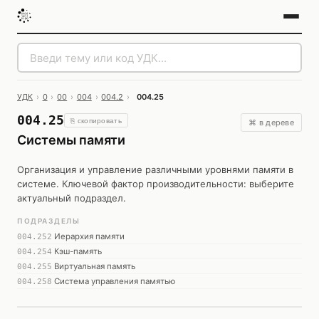
УДК
›
0
›
00
›
004
›
004.2
›
004.25
004.25
⎘ скопировать
⌘ в дереве
Системы памяти
Организация и управление различными уровнями памяти в
системе. Ключевой фактор производительности: выберите
актуальный подраздел.
ПОДРАЗДЕЛЫ
Иерархия памяти
004.252
Кэш-память
004.254
Виртуальная память
004.255
Система управления памятью
004.258