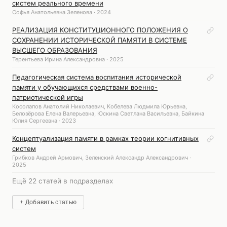
систем реального времени
Софья Анатольевна Зеленова · 2024
РЕАЛИЗАЦИЯ КОНСТИТУЦИОННОГО ПОЛОЖЕНИЯ О
СОХРАНЕНИИ ИСТОРИЧЕСКОЙ ПАМЯТИ В СИСТЕМЕ
ВЫСШЕГО ОБРАЗОВАНИЯ
Терентьева Ирина Александровна · 2025
Педагогическая система воспитания исторической
памяти у обучающихся средствами военно-
патриотической игры
Косолапов Анатолий Николаевич, Кобелева Людмила Юрьевна,
Белозёрова Елена Валерьевна, Юскина Светлана Васильевна, Байкина
Юлия Сергеевна · 2023
Концептуализация памяти в рамках теории когнитивных
систем
Грибков Андрей Армович, Зеленский Александр Александрович ·
2025
Ещё 22 статей в подразделах
+ Добавить статью