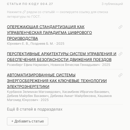
3 публикаций
СТАТЬИ ПО КОДУ 004.27
Нажмите
рядом со статьёй — скопируете ссылку для списка
литературы по ГОСТ.
ОПЕРЕЖАЮЩАЯ СТАНДАРТИЗАЦИЯ КАК
УПРАВЛЕНЧЕСКАЯ ПАРАДИГМА ЦИФРОВОГО
ПРОИЗВОДСТВА
Юркевич Е. В., Позднеев Б. М. · 2025
ПЕРСПЕКТИВНЫЕ АРХИТЕКТУРЫ СИСТЕМ УПРАВЛЕНИЯ И
ОБЕСПЕЧЕНИЯ БЕЗОПАСНОСТИ ДВИЖЕНИЯ ПОЕЗДОВ
Розенберг Ефим Наумович, Новиков Вячеслав Геннадьевич · 2025
АВТОМАТИЗИРОВАННЫЕ СИСТЕМЫ
ЭНЕРГОСБЕРЕЖЕНИЯ КАК КЛЮЧЕВЫЕ ТЕХНОЛОГИИ
ЭЛЕКТРОЭНЕРГЕТИКИ
Курбанов Зелимхан Магомедович, Хасамбиев Ибрагим Вахаевич,
Дебиев Майрбек Вахаевич, Дебиева Амнат Майрбековна, Хашамов
Магомед Юнусович · 2025
Ещё 8 статей в подразделах
+ Добавить статью