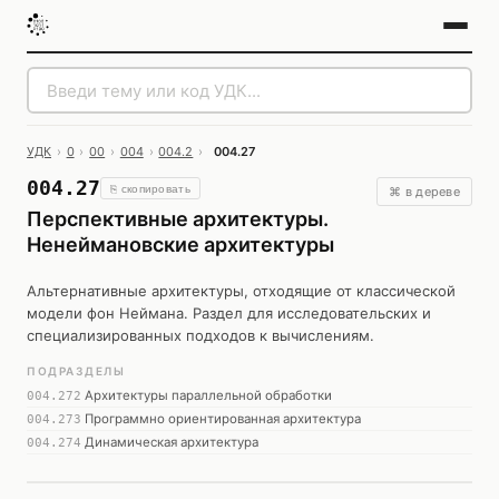
УДК
›
0
›
00
›
004
›
004.2
›
004.27
004.27
⎘ скопировать
⌘ в дереве
Перспективные архитектуры.
Ненеймановские архитектуры
Альтернативные архитектуры, отходящие от классической
модели фон Неймана. Раздел для исследовательских и
специализированных подходов к вычислениям.
ПОДРАЗДЕЛЫ
Архитектуры параллельной обработки
004.272
Программно ориентированная архитектура
004.273
Динамическая архитектура
004.274