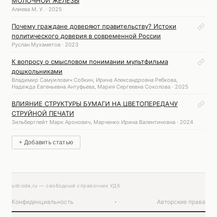
МОЛОЧНОЙ ЖЕЛЕЗЫ
Алиева М. У. · 2025
Почему граждане доверяют правительству? Истоки
политического доверия в современной России
Руслан Мухаметов · 2023
К вопросу о смысловом понимании мультфильма
дошкольниками
Владимир Самуилович Собкин, Ирина Александровна Рябкова,
Надежда Евгеньевна Антуфьева, Мария Сергеевна Соколова · 2025
ВЛИЯНИЕ СТРУКТУРЫ БУМАГИ НА ЦВЕТОПЕРЕДАЧУ
СТРУЙНОЙ ПЕЧАТИ
Зильберглейт Марк Аронович, Марченко Ирина Валентиновна · 2024
+ Добавить статью
udcode.ru — свободный справочник УДК
Конфиденциальность
·
Авторские права