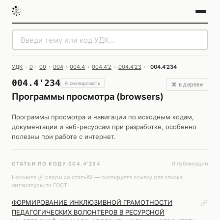
УДК
›
0
›
00
›
004
›
004.4
›
004.4'2
›
004.4'23
›
004.4'234
004.4'234
⎘ скопировать
⌘ в дереве
Программы просмотра (browsers)
Программы просмотра и навигации по исходным кодам,
документации и веб-ресурсам при разработке, особенно
полезны при работе с интернет.
9 публикаций
СТАТЬИ ПО КОДУ 004.4'234
Нажмите
рядом со статьёй — скопируете ссылку для списка
литературы по ГОСТ.
ФОРМИРОВАНИЕ ИНКЛЮЗИВНОЙ ГРАМОТНОСТИ
ПЕДАГОГИЧЕСКИХ ВОЛОНТЕРОВ В РЕСУРСНОЙ