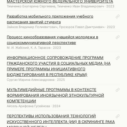
МАСТЕРСКОЙ ЮЖНОГО ФЕДЕРАЛЬНОГО УНИВЕРСИТЕТА
Тимченко Екатерина Сергеевна, Тимченко Иван Владимирович · 2023
Разработка мобильного приложения учебного
расписания занятий студента
Зайков Владимир Полиевктович, Прозоров Павел Дмитриевич · 2023
Процесс кинообразования учащейся молодежи в
социокоммуникативной перспективе
М. И. Жабский, К. А. Тарасов · 2023
ИНФОРМАЦИОННОЕ СОПРОВОЖДЕНИЕ ПРОГРАММ
ГРАЖДАНСКОГО УЧАСТИЯ В СОЦИАЛЬНЫХ МЕДИА (НА
ПРИМЕРЕ ПРОГРАММЫ ИНИЦИАТИВНОГО
БЮДЖЕТИРОВАНИЯ В РЕСПУБЛИКЕ КРЫМ)
Сурган Марина Александровна · 2025
МУЛЬТИМЕДИЙНЫЕ ПРОГРАММЫ В КОНТЕКСТЕ
ФОРМИРОВАНИЯ ИНОЯЗЫЧНОЙ ЭТНОКУЛЬТУРНОЙ
КОМПЕТЕНЦИИ
Айсель Арифовна Гусейнова · 2024
ПЕРСПЕКТИВЫ ИСПОЛЬЗОВАНИЯ ТЕХНОЛОГИЙ
ИСКУССТВЕННОГО ИНТЕЛЛЕКТА (ИИ) В СКРИНИНГЕ РАКА