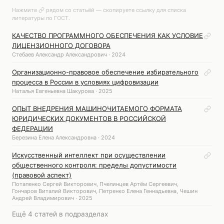
Нажмите
рядом со статьёй — скопируете ссылку для списка
литературы по ГОСТ.
КАЧЕСТВО ПРОГРАММНОГО ОБЕСПЕЧЕНИЯ КАК УСЛОВИЕ
ЛИЦЕНЗИОННОГО ДОГОВОРА
Стебаев Александр Александрович · 2024
Организационно-правовое обеспечение избирательного
процесса в России в условиях цифровизации
Наталья Евгеньевна Шакурова · 2025
ОПЫТ ВНЕДРЕНИЯ МАШИНОЧИТАЕМОГО ФОРМАТА
ЮРИДИЧЕСКИХ ДОКУМЕНТОВ В РОССИЙСКОЙ
ФЕДЕРАЦИИ
Березина Елена Александровна · 2024
Искусственный интеллект при осуществлении
общественного контроля: пределы допустимости
(правовой аспект)
Потапенко Сергей Викторович, Пчелинцев Артём Сергеевич,
Гончаров Виталий Викторович, Петренко Елена Геннадьевна, Чешин
Андрей Владимирович · 2025
Ещё 4 статей в подразделах