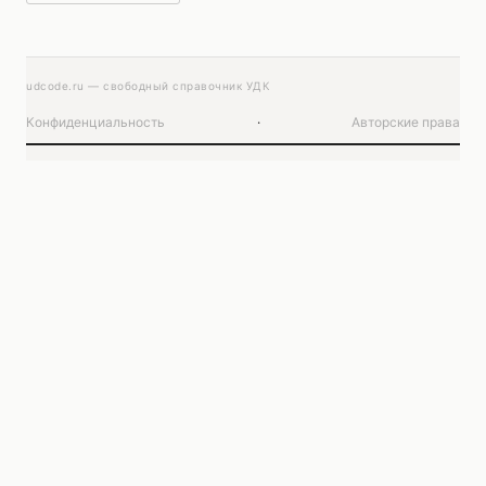
udcode.ru — свободный справочник УДК
Конфиденциальность
·
Авторские права