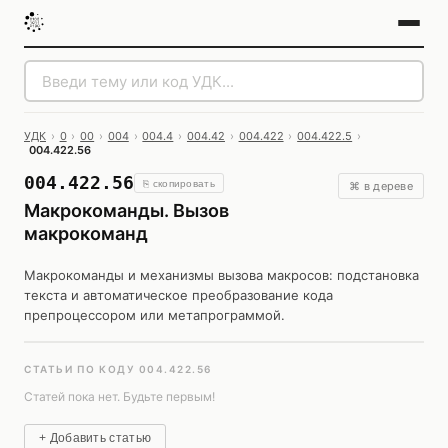
УДК
›
0
›
00
›
004
›
004.4
›
004.42
›
004.422
›
004.422.5
›
004.422.56
004.422.56
⎘ скопировать
⌘ в дереве
Макрокоманды. Вызов
макрокоманд
Макрокоманды и механизмы вызова макросов: подстановка
текста и автоматическое преобразование кода
препроцессором или метапрограммой.
СТАТЬИ ПО КОДУ 004.422.56
Статей пока нет. Будьте первым!
+ Добавить статью