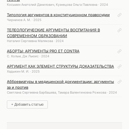
Косьмин Анатолий Данилович, Кузнецова Ольга Павловна · 2024
Типология аргументов в конституционном правосудии
Чирнинов А. М. · 2025
ТЕЛЕОЛОГИЧЕСКИЕ АРГУМЕНТЫ ВОСПИТАНИЯ В
СОВРЕМЕННОМ ОБРАЗОВАНИИ
Наталия Сергеевна Малякова · 2024
АБОРТЫ: АРГУМЕНТЫ PRO ET CONTRA
C. Хольм, Дж Льюис · 2024
АРГУМЕНТ КАК ЭЛЕМЕНТ СТРУКТУРЫ ДОКАЗАТЕЛЬСТВА
Хадыкин М. И. · 2025
Аббревиатуры в медицинской документации: аргументы
за и против
Светлана Сергеевна Барбашева, Тамара Валентиновна Рожкова · 2024
+ Добавить статью