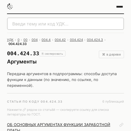
УДК
›
0
›
00
›
004
›
004.4
›
004.42
›
004.424
›
004.424.3
›
004.424.33
004.424.33
⎘ скопировать
⌘ в дереве
Аргументы
Передача аргументов в подпрограммы: способы доступа
функции к данным (по значению, по ссылке, по
переменной).
6 публикаций
СТАТЬИ ПО КОДУ 004.424.33
Нажмите
рядом со статьёй — скопируете ссылку для списка
литературы по ГОСТ.
ОБ ОСНОВНЫХ АРГУМЕНТАХ ФУНКЦИИ ЗАРАБОТНОЙ
ПЛАТЫ