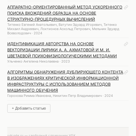
АППАРАТНО-ОРИЕНТИРОВАННЫЙ МЕТОД УСКОРЕННОГО
ПОИСКА ВХОЖДЕНИЙ ОБРАЗЦА НА ОСНОВЕ
СТРУКТУРНО-ПРОЦЕДУРНЫХ ВЫЧИСЛЕНИЙ
Титенко Евгений Анатольевич, Ватутин Эдуард Игоревич, Титенко
Михаил Андреевич, Локтионов Аскольд Петрович, Мельник Эдуард
Всеволодович · 2024
ИДЕНТИФИКАЦИЯ АВТОРСТВА НА ОСНОВЕ
ВЕКТОРИЗАЦИИ ЛИРИКИ А. А. АХМАТОВОЙ И М. И.
ЦВЕТАЕВОЙ ПСИХОФИЗИОЛОГИЧЕСКИМИ МЕТОДАМИ
Ульченко Ангелина Николаевна · 2023
АЛГОРИТМЫ ОБНАРУЖЕНИЯ ДУБЛИРУЮЩЕГО КОНТЕНТА
В ИЗОБРАЖЕНИЯХ КРИТИЧЕСКОЙ ИНФОРМАЦИОННОЙ
ИНФРАСТРУКТУРЫ С ИСПОЛЬЗОВАНИЕМ МЕТОДОВ
МАШИННОГО ОБУЧЕНИЯ
Горохова Римма Ивановна, Никитин Петр Владимирович · 2024
+ Добавить статью
udcode.ru — свободный справочник УДК