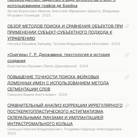
использованием графов де Брейна
Артем Борисович Иванов, Анатолий Абрамович Шалыто, Владимир
Игоревич Ульянцев · 2025
ОБЗОР МЕТОДОВ ПОИСКА И СРАВНЕНИЯ ОБЪЕКТОВ ПРИ
ПРИМЕНЕНИИ СУБЪЕКТ-СУБЪЕКТНОГО ПОДХОДА К
УПРАВЛЕНИЮ
Наталья Юрьевна Зайцева, Татьяна Владимировна Моисеева · 2024
«Снигирь» Г. Р. Державина: текстология и история
создания
Константин Юрьевич Лаппо-Данилевский · 2024
ПОВЫШЕНИЕ ТОЧНОСТИ ПОИСКА ФЕЙКОВЫХ
ДОМЕННЫХ ИМЕН С ИСПОЛЬЗОВАНИЕМ МЕТОДА
СЕГМЕНТАЦИИ СЛОВ
Смирнов Вадим Анатольевич · 2024
СРАВНИТЕЛЬНЫЙ АНАЛИЗ КОРРЕКЦИИ ИРРЕГУЛЯРНОГО
ПОСТКЕРАТОПЛАСТИЧЕСКОГО АСТИГМАТИЗМА
СКЛЕРАЛЬНЫМИ ЛИНЗАМИ И ИМПЛАНТАЦИЕЙ
ИНТРАСТРОМАЛЬНОГО КОЛЬЦА
Синицын Максим Владимирович, Поздеева Надежда Александровна ·
2023