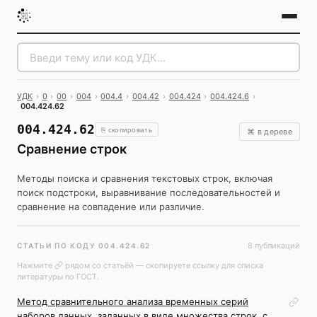
УДК
›
0
›
00
›
004
›
004.4
›
004.42
›
004.424
›
004.424.6
›
004.424.62
004.424.62
⎘ скопировать
⌘ в дереве
Сравнение строк
Методы поиска и сравнения текстовых строк, включая
поиск подстроки, выравнивание последовательностей и
сравнение на совпадение или различие.
8 публикаций
СТАТЬИ ПО КОДУ 004.424.62
Нажмите
рядом со статьёй — скопируете ссылку для списка
литературы по ГОСТ.
Метод сравнительного анализа временных серий
наборов данных, заданных в виде множества строк, с