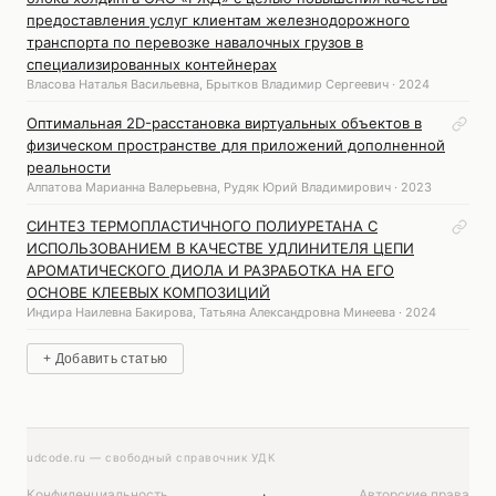
предоставления услуг клиентам железнодорожного
транспорта по перевозке навалочных грузов в
специализированных контейнерах
Власова Наталья Васильевна, Брытков Владимир Сергеевич · 2024
Оптимальная 2D-расстановка виртуальных объектов в
физическом пространстве для приложений дополненной
реальности
Алпатова Марианна Валерьевна, Рудяк Юрий Владимирович · 2023
СИНТЕЗ ТЕРМОПЛАСТИЧНОГО ПОЛИУРЕТАНА С
ИСПОЛЬЗОВАНИЕМ В КАЧЕСТВЕ УДЛИНИТЕЛЯ ЦЕПИ
АРОМАТИЧЕСКОГО ДИОЛА И РАЗРАБОТКА НА ЕГО
ОСНОВЕ КЛЕЕВЫХ КОМПОЗИЦИЙ
Индира Наилевна Бакирова, Татьяна Александровна Минеева · 2024
+ Добавить статью
udcode.ru — свободный справочник УДК
Конфиденциальность
·
Авторские права