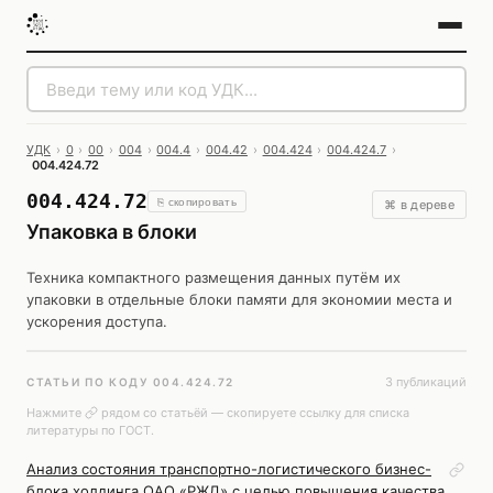
УДК
›
0
›
00
›
004
›
004.4
›
004.42
›
004.424
›
004.424.7
›
004.424.72
004.424.72
⎘ скопировать
⌘ в дереве
Упаковка в блоки
Техника компактного размещения данных путём их
упаковки в отдельные блоки памяти для экономии места и
ускорения доступа.
3 публикаций
СТАТЬИ ПО КОДУ 004.424.72
Нажмите
рядом со статьёй — скопируете ссылку для списка
литературы по ГОСТ.
Анализ состояния транспортно-логистического бизнес-
блока холдинга ОАО «РЖД» с целью повышения качества