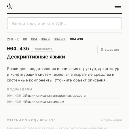
УДК
›
0
›
00
›
004
›
004.4
›
004.43
›
004.436
004.436
⎘ скопировать
⌘ в дереве
Дескриптивные языки
Языки для представления и описания структур, архитектур
и конфигураций систем, включая аппаратные средства и
системные компоненты. Уточните объект описания.
ПОДРАЗДЕЛЫ
Языки описания аппаратных средств
004.436.2
Языки описания систем
004.436.4
4 публикаций
СТАТЬИ ПО КОДУ 004.436
Нажмите
рядом со статьёй — скопируете ссылку для списка