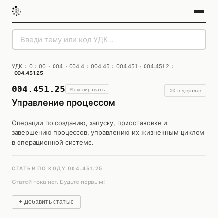
УДК
›
0
›
00
›
004
›
004.4
›
004.45
›
004.451
›
004.451.2
›
004.451.25
004.451.25
⎘ скопировать
⌘ в дереве
Управление процессом
Операции по созданию, запуску, приостановке и
завершению процессов, управлению их жизненным циклом
в операционной системе.
СТАТЬИ ПО КОДУ 004.451.25
Статей пока нет. Будьте первым!
+ Добавить статью