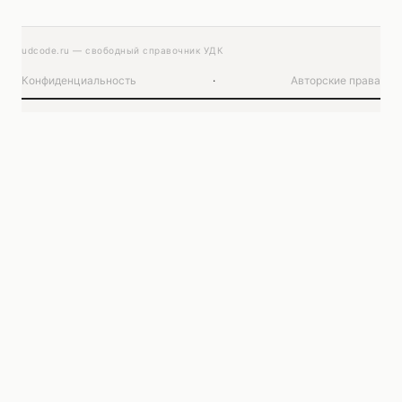
udcode.ru — свободный справочник УДК
Конфиденциальность
·
Авторские права