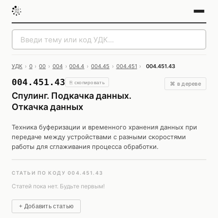
УДК
›
0
›
00
›
004
›
004.4
›
004.45
›
004.451
›
004.451.43
004.451.43
⎘ скопировать
⌘ в дереве
Спулинг. Подкачка данных.
Откачка данных
Техника буферизации и временного хранения данных при
передаче между устройствами с разными скоростями
работы для сглаживания процесса обработки.
СТАТЬИ ПО КОДУ 004.451.43
Статей пока нет. Будьте первым!
+ Добавить статью