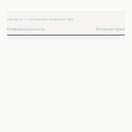
udcode.ru — свободный справочник УДК
Конфиденциальность
·
Авторские права