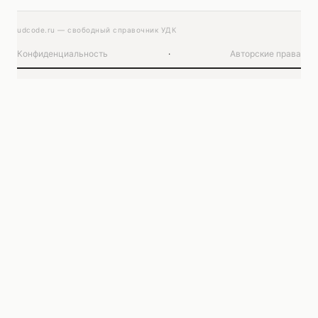
udcode.ru — свободный справочник УДК
Конфиденциальность
·
Авторские права