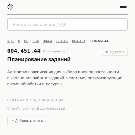
УДК
›
0
›
00
›
004
›
004.4
›
004.45
›
004.451
›
004.451.44
004.451.44
⎘ скопировать
⌘ в дереве
Планирование заданий
Алгоритмы расписания для выбора последовательности
выполнения работ и заданий в системе, оптимизирующие
время обработки и ресурсы.
СТАТЬИ ПО КОДУ 004.451.44
Статей пока нет. Будьте первым!
+ Добавить статью