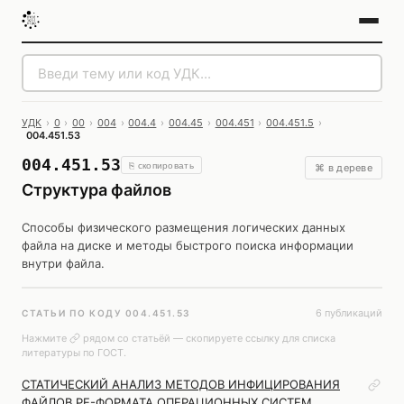
УДК
›
0
›
00
›
004
›
004.4
›
004.45
›
004.451
›
004.451.5
›
004.451.53
004.451.53
⎘ скопировать
⌘ в дереве
Структура файлов
Способы физического размещения логических данных
файла на диске и методы быстрого поиска информации
внутри файла.
6 публикаций
СТАТЬИ ПО КОДУ 004.451.53
Нажмите
рядом со статьёй — скопируете ссылку для списка
литературы по ГОСТ.
СТАТИЧЕСКИЙ АНАЛИЗ МЕТОДОВ ИНФИЦИРОВАНИЯ
ФАЙЛОВ PE-ФОРМАТА ОПЕРАЦИОННЫХ СИСТЕМ