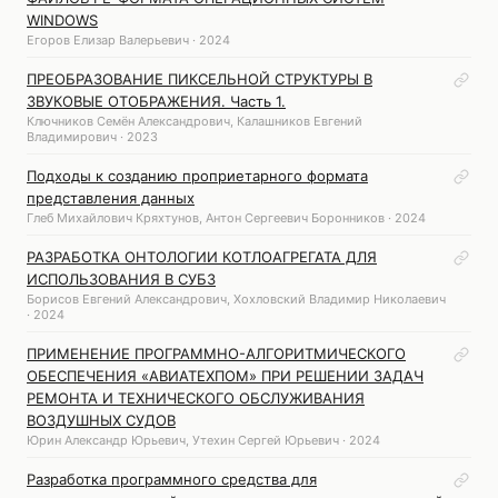
WINDOWS
Егоров Елизар Валерьевич · 2024
ПРЕОБРАЗОВАНИЕ ПИКСЕЛЬНОЙ СТРУКТУРЫ В
ЗВУКОВЫЕ ОТОБРАЖЕНИЯ. Часть 1.
Ключников Семён Александрович, Калашников Евгений
Владимирович · 2023
Подходы к созданию проприетарного формата
представления данных
Глеб Михайлович Кряхтунов, Антон Сергеевич Боронников · 2024
РАЗРАБОТКА ОНТОЛОГИИ КОТЛОАГРЕГАТА ДЛЯ
ИСПОЛЬЗОВАНИЯ В СУБЗ
Борисов Евгений Александрович, Хохловский Владимир Николаевич
· 2024
ПРИМЕНЕНИЕ ПРОГРАММНО-АЛГОРИТМИЧЕСКОГО
ОБЕСПЕЧЕНИЯ «АВИАТЕХПОМ» ПРИ РЕШЕНИИ ЗАДАЧ
РЕМОНТА И ТЕХНИЧЕСКОГО ОБСЛУЖИВАНИЯ
ВОЗДУШНЫХ СУДОВ
Юрин Александр Юрьевич, Утехин Сергей Юрьевич · 2024
Разработка программного средства для